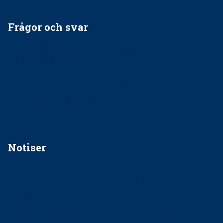
Frågor och svar
EU-stöd till banbrytande forskning om
implantatinfektioner
Regler vid anestesi
Anskaffning av LIA – Vems är ansvaret?
Kan jag gå ur min sektion om den är nedlagd men ändå
vara medlem i STF?
Notiser
Förslag kan slopa 50-kronorstandvården
Ingen våldsutsatt ska missas i vård, tandvård och
socialtjänst
34 200 unga har valt Frisktandvård i Västra Götaland
Folktandvården VGR och Stockholm upphandlar nytt