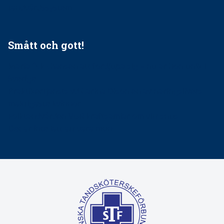
tandvårdssystem
Smått och gott!
Maria fick chansen att fördjupa sig – nu är hon unik i
Sverige
Praktikertjänsts vd Carina Olson en av näringslivets
mäktigaste kvinnor
Folktandvården VGR kraftsamlar om vitt snus
Det är inte lätt att vara mun