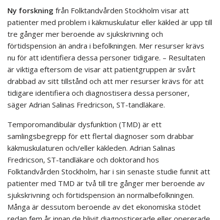
Ny forskning
från Folktandvården Stockholm visar att
patienter med problem i käkmuskulatur eller käkled är upp till
tre gånger mer beroende av sjukskrivning och
förtidspension än andra i befolkningen. Mer resurser krävs
nu för att identifiera dessa personer tidigare. – Resultaten
är viktiga eftersom de visar att patientgruppen är svårt
drabbad av sitt tillstånd och att mer resurser krävs för att
tidigare identifiera och diagnostisera dessa personer,
säger Adrian Salinas Fredricson, ST-tandläkare.
Temporomandibulär dysfunktion (TMD) är ett
samlingsbegrepp för ett flertal diagnoser som drabbar
käkmuskulaturen och/eller käkleden. Adrian Salinas
Fredricson, ST-tandläkare och doktorand hos
Folktandvården Stockholm, har i sin senaste studie funnit att
patienter med TMD är två till tre gånger mer beroende av
sjukskrivning och förtidspension än normalbefolkningen.
Många är dessutom beroende av det ekonomiska stödet
redan fem år innan de blivit diagnosticerade eller opererade