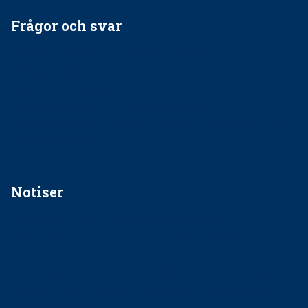
Frågor och svar
EU-stöd till banbrytande forskning om
implantatinfektioner
Regler vid anestesi
Anskaffning av LIA – Vems är ansvaret?
Kan jag gå ur min sektion om den är nedlagd men ändå
vara medlem i STF?
Notiser
Förslag kan slopa 50-kronorstandvården
Ingen våldsutsatt ska missas i vård, tandvård och
socialtjänst
34 200 unga har valt Frisktandvård i Västra Götaland
Folktandvården VGR och Stockholm upphandlar nytt
tandvårdssystem