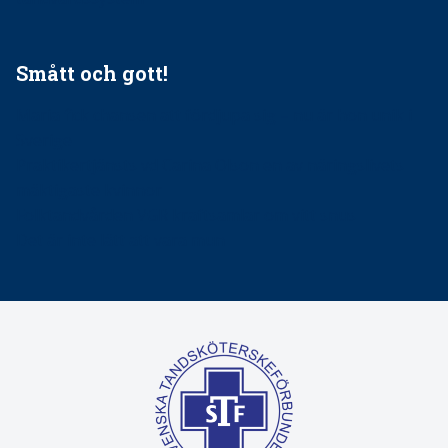
Smått och gott!
Maria fick chansen att fördjupa sig – nu är hon unik i
Sverige
Praktikertjänsts vd Carina Olson en av näringslivets
mäktigaste kvinnor
Folktandvården VGR kraftsamlar om vitt snus
Det är inte lätt att vara mun