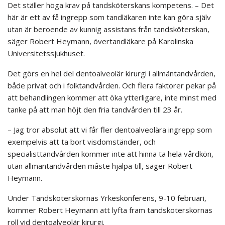
Det ställer höga krav på tandsköterskans kompetens. – Det
här är ett av få ingrepp som tandläkaren inte kan göra själv
utan är beroende av kunnig assistans från tandsköterskan,
säger Robert Heymann, övertandläkare på Karolinska
Universitetssjukhuset.
Det görs en hel del dentoalveolär kirurgi i allmäntandvården,
både privat och i folktandvården. Och flera faktorer pekar på
att behandlingen kommer att öka ytterligare, inte minst med
tanke på att man höjt den fria tandvården till 23 år.
– Jag tror absolut att vi får fler dentoalveolära ingrepp som
exempelvis att ta bort visdomständer, och
specialisttandvården kommer inte att hinna ta hela vårdkön,
utan allmäntandvården måste hjälpa till, säger Robert
Heymann.
Under Tandsköterskornas Yrkeskonferens, 9-10 februari,
kommer Robert Heymann att lyfta fram tandsköterskornas
roll vid dentoalveolär kirurgi.