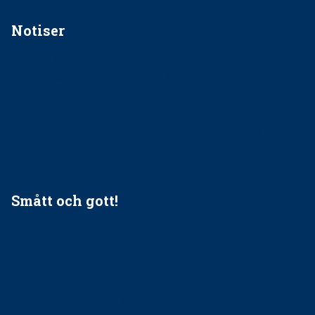
Notiser
Förslag kan slopa 50-kronorstandvården
Ingen våldsutsatt ska missas i vård, tandvård och
socialtjänst
34 200 unga har valt Frisktandvård i Västra Götaland
Folktandvården VGR och Stockholm upphandlar nytt
tandvårdssystem
Smått och gott!
Maria fick chansen att fördjupa sig – nu är hon unik i
Sverige
Praktikertjänsts vd Carina Olson en av näringslivets
mäktigaste kvinnor
Folktandvården VGR kraftsamlar om vitt snus