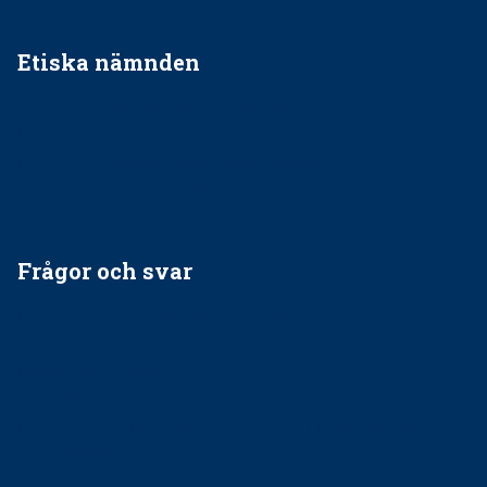
Etiska nämnden
Ska jag påpeka att det inte går rätt till?
Får man säga nej till att behandla barnpatienter?
Får man ignorera rekommendationerna?
Är det ok att vara grindvakt?
Frågor och svar
EU-stöd till banbrytande forskning om
implantatinfektioner
Regler vid anestesi
Anskaffning av LIA – Vems är ansvaret?
Kan jag gå ur min sektion om den är nedlagd men ändå
vara medlem i STF?