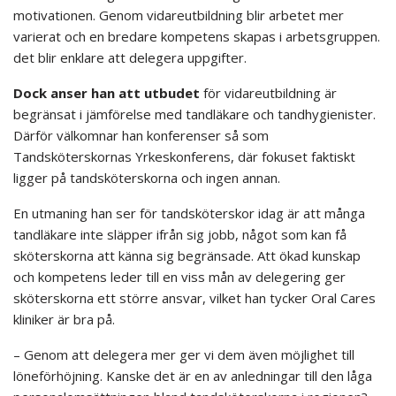
motivationen. Genom vidareutbildning blir arbetet mer
varierat och en bredare kompetens skapas i arbetsgruppen.
det blir enklare att delegera uppgifter.
Dock anser han att utbudet
för vidareutbildning är
begränsat i jämförelse med tandläkare och tandhygienister.
Därför välkomnar han konferenser så som
Tandsköterskornas Yrkeskonferens, där fokuset faktiskt
ligger på tandsköterskorna och ingen annan.
En utmaning han ser för tandsköterskor idag är att många
tandläkare inte släpper ifrån sig jobb, något som kan få
sköterskorna att känna sig begränsade. Att ökad kunskap
och kompetens leder till en viss mån av delegering ger
sköterskorna ett större ansvar, vilket han tycker Oral Cares
kliniker är bra på.
– Genom att delegera mer ger vi dem även möjlighet till
löneförhöjning. Kanske det är en av anledningar till den låga