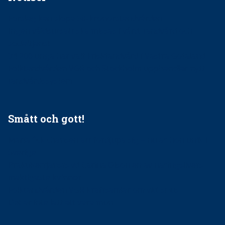
Förslag kan slopa 50-kronorstandvården
Ingen våldsutsatt ska missas i vård, tandvård och
socialtjänst
34 200 unga har valt Frisktandvård i Västra Götaland
Folktandvården VGR och Stockholm upphandlar nytt
tandvårdssystem
Smått och gott!
Maria fick chansen att fördjupa sig – nu är hon unik i
Sverige
Praktikertjänsts vd Carina Olson en av näringslivets
mäktigaste kvinnor
Folktandvården VGR kraftsamlar om vitt snus
Det är inte lätt att vara mun