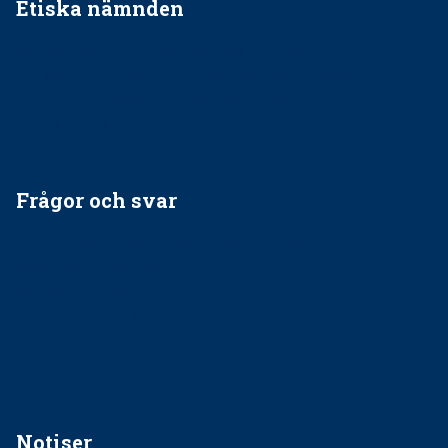
Etiska nämnden
Ska jag påpeka att det inte går rätt till?
Får man säga nej till att behandla barnpatienter?
Får man ignorera rekommendationerna?
Är det ok att vara grindvakt?
Frågor och svar
EU-stöd till banbrytande forskning om
implantatinfektioner
Regler vid anestesi
Anskaffning av LIA – Vems är ansvaret?
Kan jag gå ur min sektion om den är nedlagd men ändå
vara medlem i STF?
Notiser