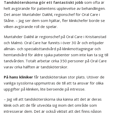
Tandsköterskorna gör ett fantastiskt jobb
som ofta är
helt avgörande för patientens upplevelse av behandlingen.
Det anser Muntahder Dakhil, regionschef för Oral Care i
Skåne. – Jag ser dem som hjältar, fler klinikchefer borde se
vilken avgörande roll de spelar.
Muntahder Dakhil är regionschef på Oral Care i Kristianstad
och Malmö. Oral Care har funnits i över 30 år och erbjuder
allmän- och specialisttandvård på klinikmottagningar och
hemtandvård för äldre sjuka patienter som inte kan ta sig till
tandvården. Totalt arbetar cirka 350 personer på Oral Care
varav cirka hälften är tandsköterskor.
På hans kliniker
får tandsköterskan stor plats. Utöver de
vanliga sysslorna uppmuntras de till att ta ansvar för olika
uppgifter på kliniken, lite beroende på intresse.
– Jag vill att tandsköterskorna ska känna att det är deras
klinik och att de får utveckla sig inom det område som
intresserar dem. Det är också viktigt att det finns någon