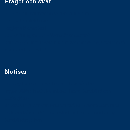
Frågor och svar
EU-stöd till banbrytande forskning om
implantatinfektioner
Regler vid anestesi
Anskaffning av LIA – Vems är ansvaret?
Kan jag gå ur min sektion om den är nedlagd men ändå
vara medlem i STF?
Notiser
Förslag kan slopa 50-kronorstandvården
Ingen våldsutsatt ska missas i vård, tandvård och
socialtjänst
34 200 unga har valt Frisktandvård i Västra Götaland
Folktandvården VGR och Stockholm upphandlar nytt
tandvårdssystem