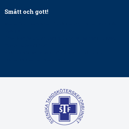
Smått och gott!
Maria fick chansen att fördjupa sig – nu är hon unik i
Sverige
Praktikertjänsts vd Carina Olson en av näringslivets
mäktigaste kvinnor
Folktandvården VGR kraftsamlar om vitt snus
Det är inte lätt att vara mun