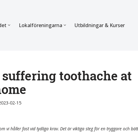
det
Lokalföreningarna
Utbildningar & Kurser
ÖRBUNDET
SEKTIONERNA
s verksamhet
Mer om förbundets sekti
Sektionen för Käkkirurgi
suffering toothache at
home
en
Sektionen för Ortodonti
egler
Parodontologi och Endod
2023-02-15
hetsberättelse
Sektionen för Pedodonti
etspolicy
Sektionen för Protetik o
m vi håller fast vid tydliga krav. Det är viktiga steg för en tryggare och bät
Bettfysiologi