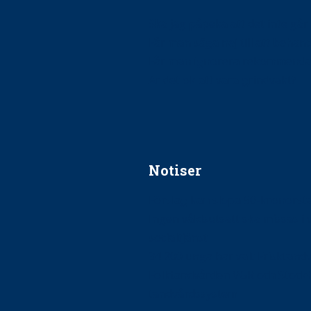
Ska jag påpeka att det inte går r
Får man säga nej till att beha
Får man ignorera rekommenda
Är det ok att vara grindvakt?
Notiser
Förslag kan slopa 50-kronors
Ingen våldsutsatt ska missas i 
socialtjänst
34 200 unga har valt Frisktand
Folktandvården VGR och Stock
tandvårdssystem