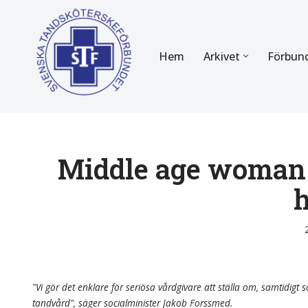
Hoppa
Hem
Arkivet
Förbun
till
innehåll
FÖR MEDLEMMAR
OM F
Almanackan
Om STF
Medlemserbjudanden
Stadgar
Middle age woman 
Certifiering
Styrels
Tidningen Tandsköterskan
Etiska r
Utbildning
Verksam
Kurser
Integrit
"Vi gör det enklare för seriösa vårdgivare att ställa om, samtidigt so
tandvård", säger socialminister Jakob Forssmed.