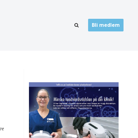
Bli medlem
LÄNKARKIV
oner
Folktandvård
Privat tandvård
Högskolor
onti
Landsting
Övrigt
ch
tre