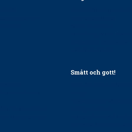
ätt till?
EU-stöd till banbrytande f
ndla barnpatienter?
implantatinfektioner
tionerna?
Regler vid anestesi
Anskaffning av LIA – Vems 
Kan jag gå ur min sektion 
vara medlem i STF?
Smått och gott!
tandvården
Maria fick chansen att fördj
vård, tandvård och
Sverige
Praktikertjänsts vd Carina 
vård i Västra Götaland
mäktigaste kvinnor
holm upphandlar nytt
Folktandvården VGR kraftsa
Det är inte lätt att vara mu