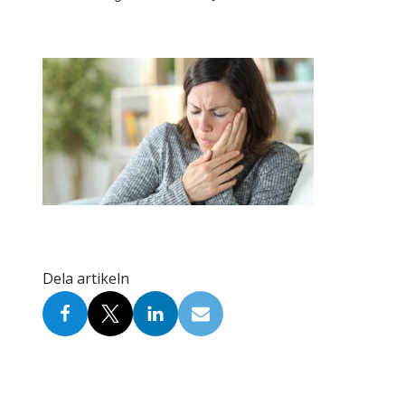
Skolinformatörer
Frågor 
Ansvarsområden
Kontakt
Tandvård mot Tobak
Annons
Sponsor
Dela artikeln