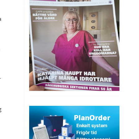
a
n
r
g