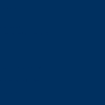
orskning om
är ansvaret?
om den är nedlagd men ändå
upa sig – nu är hon unik i
Olson en av näringslivets
mlar om vitt snus
n