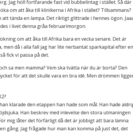
g. Jag höll fortfarande fast vid bubbelintag i stället. Så där
öka om att åka till klinikerna i Afrika i stället? Tillsammans?
 att tända en lampa. Det riktigt glittrade i hennes ögon. Jaa
ades i livet denna gråa februarimorgon.
ökning om att åka till Afrika bara en vecka senare. Det är
 men då i alla fall jag har lite nerbantat sparkapital efter e
så fick vi passa på det.
 och sa men mamma? Vem ska tvätta när du är borta? Den
 mycket för att det skulle vara en bra idé. Men drömmen ligge
K2?
en han klarade den etappen han hade som mål. Han hade aldri
höjdsjuka. Han beskrev med inlevelse den stora utmaningen
r mig låter det förfärligt då det är jobbigt att bara lämna
 en gång. Jag frågade hur man kan komma på just det, det