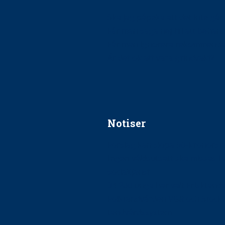
Ska jag påpeka att det inte går r
Får man säga nej till att beha
Får man ignorera rekommenda
Är det ok att vara grindvakt?
Notiser
Förslag kan slopa 50-kronors
Ingen våldsutsatt ska missas i 
socialtjänst
34 200 unga har valt Frisktand
Folktandvården VGR och Stock
tandvårdssystem