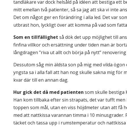
tandläkare var dock helsåld på idéen att bestiga ett ber
mitt emellan två patienter, så sa jag att ska vi inte ans
Det om något ger en förändring i alla led. Det var som
utbrast hon, lyckligt över att komma på vad som fatt
Som en tillfällighet
så dök det upp möjlighet till ans
finfina villkor och ersättning under tiden man är borta,
långdragen ”riva ut allt och börja på nytt” renovering 
Dessutom såg min äldsta son på mig med vilda ögon
yngsta sa i alla fall att han nog skulle sakna mig för
kvar där till en annan dag.
Hur gick det då med patienten
som skulle bestiga 
Han kom tillbaka efter sin strapats, det var tufft m
toppen som mål, utan en viss höjdmeter utan att få 
med att nattkissa varannan timma i 10 minusgrader. Fö
täcket och tassa upp i rumstemperatur och nattkissa