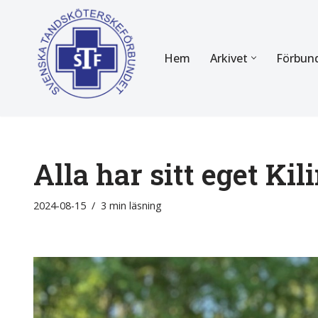
Hoppa
Hem
Arkivet
Förbun
till
innehåll
FÖR MEDLEMMAR
OM F
Almanackan
Om STF
Medlemserbjudanden
Stadgar
Alla har sitt eget Kil
Certifiering
Styrels
2024-08-15
3 min läsning
Tidningen Tandsköterskan
Etiska r
Utbildning
Verksam
Kurser
Integrit