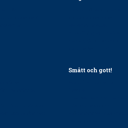
ätt till?
EU-stöd till banbrytande f
ndla barnpatienter?
implantatinfektioner
tionerna?
Regler vid anestesi
Anskaffning av LIA – Vems 
Kan jag gå ur min sektion 
vara medlem i STF?
Smått och gott!
tandvården
Maria fick chansen att fördj
vård, tandvård och
Sverige
Praktikertjänsts vd Carina 
vård i Västra Götaland
mäktigaste kvinnor
holm upphandlar nytt
Folktandvården VGR kraftsa
Det är inte lätt att vara mu