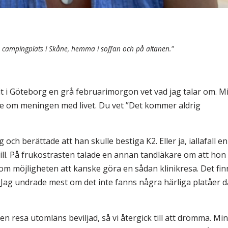
 en campingplats i Skåne, hemma i soffan och på altanen."
t i Göteborg en grå februarimorgon vet vad jag talar om. M
ite om meningen med livet. Du vet ”Det kommer aldrig
ch berättade att han skulle bestiga K2. Eller ja, iallafall en
till. På frukostrasten talade en annan tandläkare om att hon
 om möjligheten att kanske göra en sådan klinikresa. Det fin
Jag undrade mest om det inte fanns några härliga platåer d
 en resa utomläns beviljad, så vi återgick till att drömma. Min