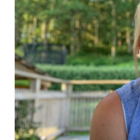
Skolinformatörer
Frågor 
Ansvarsområden
Kontakt
Tandvård mot Tobak
Annons
Sponsor