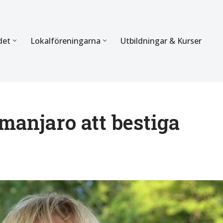
det
Lokalföreningarna
Utbildningar & Kurser
ÖRBUNDET
SEKTIONERNA
s verksamhet
Mer om förbundets sekti
Sektionen för Käkkirurgi
imanjaro att bestiga
en
Sektionen för Ortodonti
egler
Parodontologi och Endod
hetsberättelse
Sektionen för Pedodonti
etspolicy
Sektionen för Protetik o
Bettfysiologi