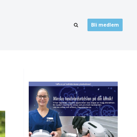
Bli medlem
LÄNKARKIV
oner
Folktandvård
Privat tandvård
Högskolor
onti
Landsting
Övrigt
ch