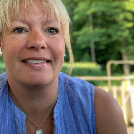
& Svar
Sektionen för OFM
a förbundet
era
er