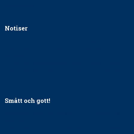
vara medlem i STF?
Notiser
Förslag kan slopa 50-kronorstandvården
Ingen våldsutsatt ska missas i vård, tandvård och
socialtjänst
34 200 unga har valt Frisktandvård i Västra Götaland
Folktandvården VGR och Stockholm upphandlar nytt
tandvårdssystem
Smått och gott!
Maria fick chansen att fördjupa sig – nu är hon unik i
Sverige
Praktikertjänsts vd Carina Olson en av näringslivets