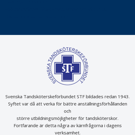
mäktigaste kvinnor
Folktandvården VGR kraftsamlar om vitt snus
Det är inte lätt att vara mun
Svenska Tandsköterskeförbundet STF bildades redan 1943.
Syftet var då att verka för bättre anställningsförhållanden
och
större utbildningsmöjligheter för tandsköterskor.
Fortfarande är detta några av kärnfrågorna i dagens
verksamhet.