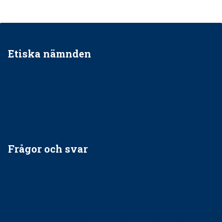
Etiska nämnden
Ska jag påpeka att det inte går rätt till?
Får man säga nej till att behandla barnpatienter?
Får man ignorera rekommendationerna?
Är det ok att vara grindvakt?
Frågor och svar
EU-stöd till banbrytande forskning om
implantatinfektioner
Regler vid anestesi
Anskaffning av LIA – Vems är ansvaret?
Kan jag gå ur min sektion om den är nedlagd men ändå