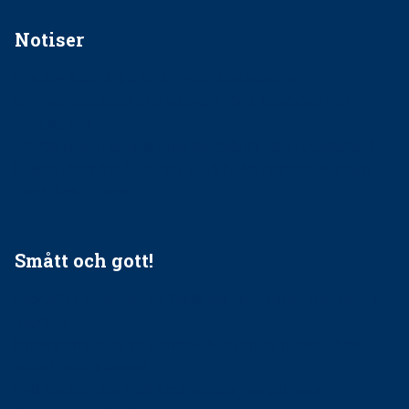
Notiser
Förslag kan slopa 50-kronorstandvården
Ingen våldsutsatt ska missas i vård, tandvård och
socialtjänst
34 200 unga har valt Frisktandvård i Västra Götaland
Folktandvården VGR och Stockholm upphandlar nytt
tandvårdssystem
Smått och gott!
Maria fick chansen att fördjupa sig – nu är hon unik i
Sverige
Praktikertjänsts vd Carina Olson en av näringslivets
mäktigaste kvinnor
Folktandvården VGR kraftsamlar om vitt snus