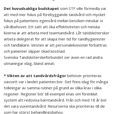
Det huvudsakliga budskapet
som STF ville förmedla var
att med mer fokus på förebyggande tandvård och mycket
fokus på patientens egenvård mellan besöken minskar vi
vårdbehovet. Ett sätt att öka effektiviteten och minska
köerna är att arbeta med teamtandvård. Låt tandsköterskor
arbeta delegerat för att skapa mer tid för tandhygienister
och tandläkare. Vinsten är att personalekonomin förbättras
och patienter slipper ökad kostnad.
Svenska Tandsköterskeförbundet ser även en rad andra
utmaningar idag, bland annat:
.
* Vikten av att tandvårdsfrågor
behöver prioriteras
oavsett var i landet patienten bor. Det finns idag för många
tolkningar av samma rutiner på grund av olika krav i olika
regioner. Regioner bör till exempel enas om förenklat
system att redovisa barntandvård. Från och med 18 år bör
det vara vuxentandvård. Resurserna ska prioriteras till de
som har störst behandlingsbehov.