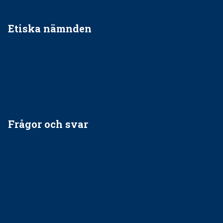
Etiska nämnden
Ska jag påpeka att det inte går rätt till?
Får man säga nej till att behandla barnpatienter?
Får man ignorera rekommendationerna?
Är det ok att vara grindvakt?
Frågor och svar
EU-stöd till banbrytande forskning om
implantatinfektioner
Regler vid anestesi
Anskaffning av LIA – Vems är ansvaret?
Kan jag gå ur min sektion om den är nedlagd men ändå
vara medlem i STF?