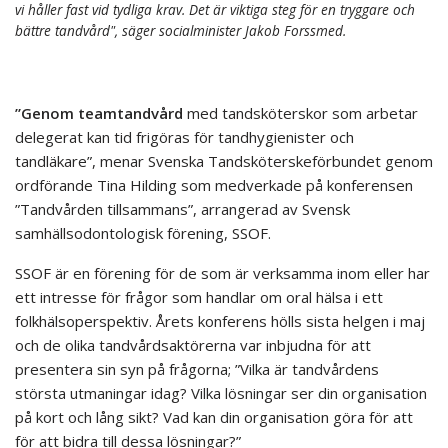
vi håller fast vid tydliga krav. Det är viktiga steg för en tryggare och
bättre tandvård", säger socialminister Jakob Forssmed.
”Genom teamtandvård
med tandsköterskor som arbetar
delegerat kan tid frigöras för tandhygienister och
tandläkare”, menar Svenska Tandsköterskeförbundet genom
ordförande Tina Hilding som medverkade på konferensen
”Tandvården tillsammans”, arrangerad av Svensk
samhällsodontologisk förening, SSOF.
SSOF är en förening för de som är verksamma inom eller har
ett intresse för frågor som handlar om oral hälsa i ett
folkhälsoperspektiv. Årets konferens hölls sista helgen i maj
och de olika tandvårdsaktörerna var inbjudna för att
presentera sin syn på frågorna; ”Vilka är tandvårdens
största utmaningar idag? Vilka lösningar ser din organisation
på kort och lång sikt? Vad kan din organisation göra för att
för att bidra till dessa lösningar?”