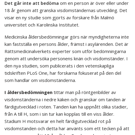
Det går inte att bedöma
om en person är över eller under
18 år genom att granska visdomständernas utveckling. Det
visar en ny studie som gjorts av forskare från Malmö
universitet och Karolinska Institutet.
Medicinska åldersbedömningar görs när myndigheterna inte
kan fastställa en persons ålder, främst i asylärenden. Det är
Rättsmedicinalverkets experter som utför bedömningarna
genom att undersöka personens knän och visdomständer. I
den nya studien, som publicerats i den vetenskapliga
tidskriften PLoS One, har forskarna fokuserat på den del
som handlar om visdomständerna.
I åldersbedömningen
tittar man på röntgenbilder av
visdomständerna i nedre käken och granskar om tanden är
färdigutvecklad i roten. Tanden kan ha uppnått olika stadier,
från A till H, som i sin tur kan kopplas till en viss ålder.
Stadium H motsvarar en helt färdigutvecklad rot på
visdomstanden och detta har använts som ett tecken på att