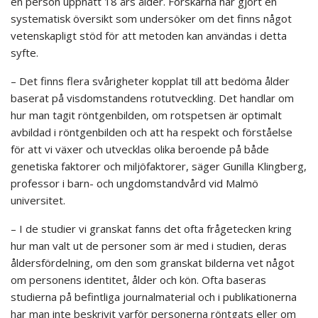
en person uppnått 18 års ålder. Forskarna har gjort en
systematisk översikt som undersöker om det finns något
vetenskapligt stöd för att metoden kan användas i detta
syfte.
– Det finns flera svårigheter kopplat till att bedöma ålder
baserat på visdomstandens rotutveckling. Det handlar om
hur man tagit röntgenbilden, om rotspetsen är optimalt
avbildad i röntgenbilden och att ha respekt och förståelse
för att vi växer och utvecklas olika beroende på både
genetiska faktorer och miljöfaktorer, säger Gunilla Klingberg,
professor i barn- och ungdomstandvård vid Malmö
universitet.
– I de studier vi granskat fanns det ofta frågetecken kring
hur man valt ut de personer som är med i studien, deras
åldersfördelning, om den som granskat bilderna vet något
om personens identitet, ålder och kön. Ofta baseras
studierna på befintliga journalmaterial och i publikationerna
har man inte beskrivit varför personerna röntgats eller om