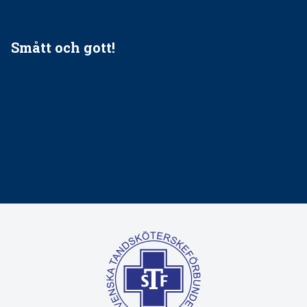
Smått och gott!
Maria fick chansen att fördjupa sig – nu är hon unik i
Sverige
Praktikertjänsts vd Carina Olson en av näringslivets
mäktigaste kvinnor
Folktandvården VGR kraftsamlar om vitt snus
Det är inte lätt att vara mun