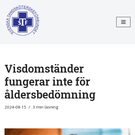
Hoppa
till
innehåll
Visdomständer
fungerar inte för
åldersbedömning
2024-08-15
3 min läsning