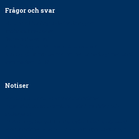
Frågor och svar
EU-stöd till banbrytande forskning om
implantatinfektioner
Regler vid anestesi
Anskaffning av LIA – Vems är ansvaret?
Kan jag gå ur min sektion om den är nedlagd men ändå
vara medlem i STF?
Notiser
Förslag kan slopa 50-kronorstandvården
Ingen våldsutsatt ska missas i vård, tandvård och
socialtjänst
34 200 unga har valt Frisktandvård i Västra Götaland
Folktandvården VGR och Stockholm upphandlar nytt
tandvårdssystem