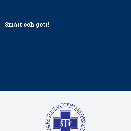
tandvårdssystem
Smått och gott!
Maria fick chansen att fördjupa sig – nu är hon unik i
Sverige
Praktikertjänsts vd Carina Olson en av näringslivets
mäktigaste kvinnor
Folktandvården VGR kraftsamlar om vitt snus
Det är inte lätt att vara mun