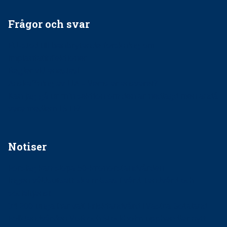
Frågor och svar
EU-stöd till banbrytande forskning om
implantatinfektioner
Regler vid anestesi
Anskaffning av LIA – Vems är ansvaret?
Kan jag gå ur min sektion om den är nedlagd men ändå
vara medlem i STF?
Notiser
Förslag kan slopa 50-kronorstandvården
Ingen våldsutsatt ska missas i vård, tandvård och
socialtjänst
34 200 unga har valt Frisktandvård i Västra Götaland
Folktandvården VGR och Stockholm upphandlar nytt