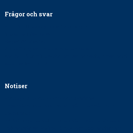
Frågor och svar
EU-stöd till banbrytande forskning om
implantatinfektioner
Regler vid anestesi
Anskaffning av LIA – Vems är ansvaret?
Kan jag gå ur min sektion om den är nedlagd men ändå
vara medlem i STF?
Notiser
Förslag kan slopa 50-kronorstandvården
Ingen våldsutsatt ska missas i vård, tandvård och
socialtjänst
34 200 unga har valt Frisktandvård i Västra Götaland
Folktandvården VGR och Stockholm upphandlar nytt