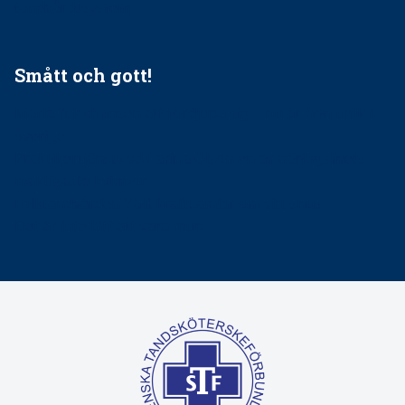
tandvårdssystem
Smått och gott!
Maria fick chansen att fördjupa sig – nu är hon unik i
Sverige
Praktikertjänsts vd Carina Olson en av näringslivets
mäktigaste kvinnor
Folktandvården VGR kraftsamlar om vitt snus
Det är inte lätt att vara mun