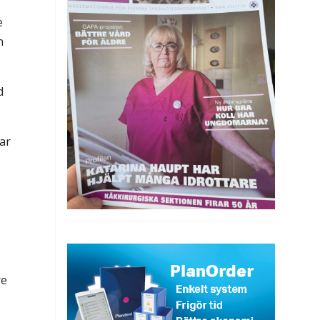
e
n
d
ar
re