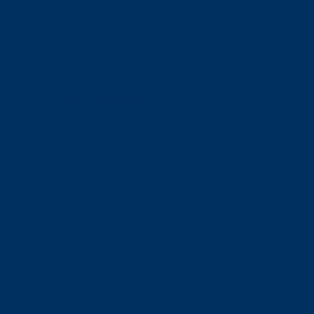
orskning om
är ansvaret?
om den är nedlagd men ändå
upa sig – nu är hon unik i
Olson en av näringslivets
mlar om vitt snus
n