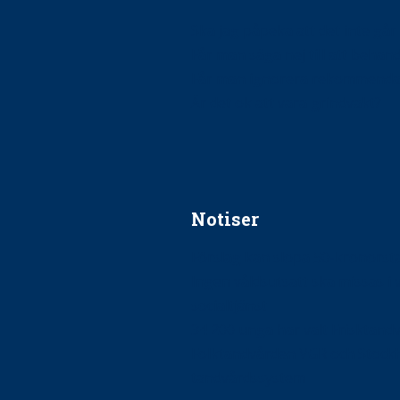
Ska jag påpeka att det inte går r
Får man säga nej till att beha
Får man ignorera rekommenda
Är det ok att vara grindvakt?
Notiser
Förslag kan slopa 50-kronors
Ingen våldsutsatt ska missas i 
socialtjänst
34 200 unga har valt Frisktand
Folktandvården VGR och Stock
tandvårdssystem