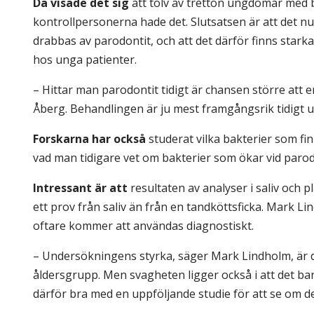
Då visade det sig
att tolv av tretton ungdomar med 
kontrollpersonerna hade det. Slutsatsen är att det
drabbas av parodontit, och att det därför finns stark
hos unga patienter.
– Hittar man parodontit tidigt är chansen större att
Åberg. Behandlingen är ju mest framgångsrik tidigt 
Forskarna har också
studerat vilka bakterier som fi
vad man tidigare vet om bakterier som ökar vid parod
Intressant är att
resultaten av analyser i saliv och p
ett prov från saliv än från en tandköttsficka. Mark L
oftare kommer att användas dia­gnostiskt.
– Undersökningens styrka, säger Mark Lindholm, är d
åldersgrupp. Men svagheten ligger också i att det ba
därför bra med en uppföljande studie för att se om de