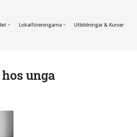
det
Lokalföreningarna
Utbildningar & Kurser
ÖRBUNDET
SEKTIONERNA
s verksamhet
Mer om förbundets sekti
Sektionen för Käkkirurgi
 hos unga
en
Sektionen för Ortodonti
egler
Parodontologi och Endod
hetsberättelse
Sektionen för Pedodonti
etspolicy
Sektionen för Protetik o
Bettfysiologi