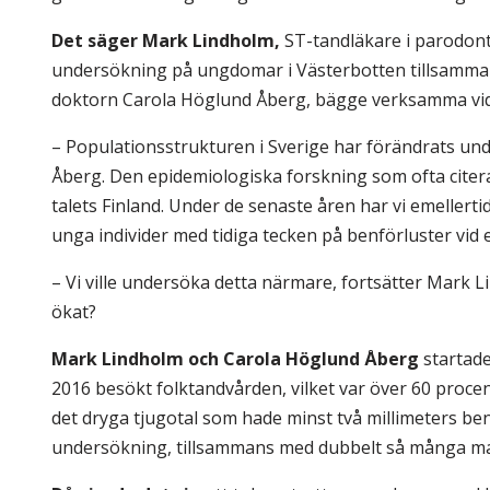
Det säger Mark Lindholm,
ST-tandläkare i parodont
undersökning på ungdomar i Västerbotten tillsamman
doktorn Carola Höglund Åberg, bägge verksamma vid
– Populationsstrukturen i Sverige har förändrats un
Åberg. Den epidemiologiska forskning som ofta citer
talets Finland. Under de senaste åren har vi emellerti
unga individer med tidiga tecken på benförluster vid 
– Vi ville undersöka detta närmare, fortsätter Mark
ökat?
Mark Lindholm och Carola Höglund Åberg
startade
2016 besökt folktandvården, vilket var över 60 proce
det dryga tjugotal som hade minst två millimeters bens
undersökning, tillsammans med dubbelt så många ma