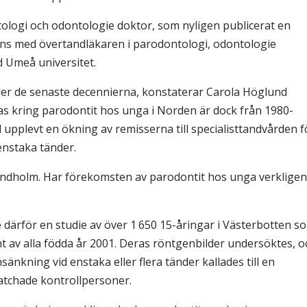
ologi och odontologie doktor, som nyligen publicerat en
s med övertandläkaren i par­odontologi, odontologie
 Umeå universitet.
der de senaste decennierna, konstaterar Carola Höglund
as kring parodontit hos unga i Norden är dock från 1980-
d upplevt en ökning av remisserna till specialisttandvården f
enstaka tänder.
 Lindholm. Har förekomsten av parodontit hos unga verkligen
 därför en studie av över 1 650 15-åringar i Västerbotten s
nt av alla födda år 2001. Deras röntgenbilder undersöktes, o
änkning vid enstaka eller flera tänder kallades till en
tchade kontrollpersoner.