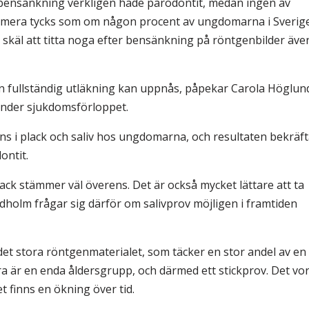
bensänkning verkligen hade parodontit, medan ingen av
 numera tycks som om någon procent av ungdomarna i Sverig
a skäl att titta noga efter bensänkning på röntgenbilder äve
 en fullständig utläkning kan uppnås, påpekar Carola Höglun
under sjukdomsförloppet.
nns i plack och saliv hos ungdomarna, och resultaten bekräft
ontit.
lack stämmer väl överens. Det är också mycket lättare att ta
indholm frågar sig därför om salivprov möjligen i framtiden
et stora röntgenmaterialet, som täcker en stor andel av en
ra är en enda åldersgrupp, och därmed ett stickprov. Det vo
t finns en ökning över tid.