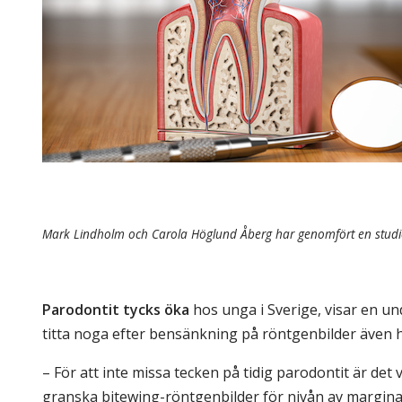
Skolinformatörer
Frågor 
Ansvarsområden
Kontakt
Tandvård mot Tobak
Annons
Sponsor
Mark Lindholm och Carola Höglund Åberg har genomfört en studie a
Parodontit tycks öka
hos unga i Sverige, visar en un
titta noga efter bensänkning på röntgenbilder även 
– För att inte missa tecken på tidig par­odontit är de
granska bitewing-röntgenbilder för nivån av margina