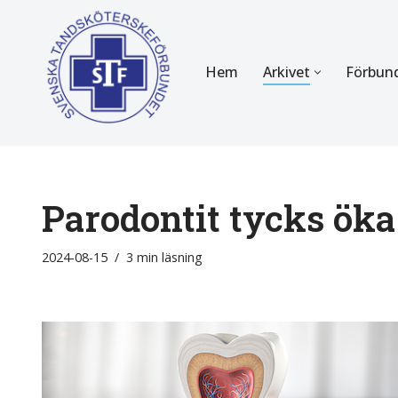
Hoppa
Hem
Arkivet
Förbun
till
innehåll
FÖR MEDLEMMAR
OM F
Almanackan
Om STF
Medlemserbjudanden
Stadgar
Parodontit tycks öka
Certifiering
Styrels
2024-08-15
3 min läsning
Tidningen Tandsköterskan
Etiska r
Utbildning
Verksam
Kurser
Integrit