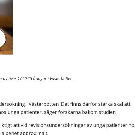
& Svar
Sektionen för OFM
a förbundet
era
er
v över 1 650 15-åringar i Västerbotten.
dersökning i Västerbotten. Det finns därför starka skäl att
hos unga patienter, säger forskarna bakom studien.
t viktigt att vid revisionsundersökningar av unga patienter n
la benet approximalt.