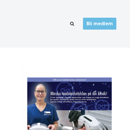
Bli medlem
LÄNKARKIV
oner
Folktandvård
Privat tandvård
Högskolor
onti
Landsting
Övrigt
ch