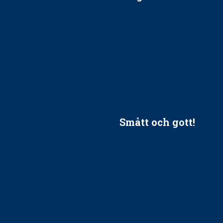
ätt till?
EU-stöd till banbrytande f
ndla barnpatienter?
implantatinfektioner
tionerna?
Regler vid anestesi
Anskaffning av LIA – Vems 
Kan jag gå ur min sektion 
vara medlem i STF?
Smått och gott!
tandvården
Maria fick chansen att fördj
vård, tandvård och
Sverige
Praktikertjänsts vd Carina 
vård i Västra Götaland
mäktigaste kvinnor
holm upphandlar nytt
Folktandvården VGR kraftsa
Det är inte lätt att vara mu