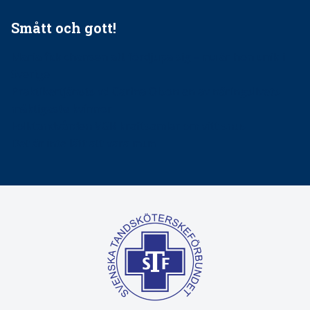
Smått och gott!
Maria fick chansen att fördjupa sig – nu är hon unik i
Sverige
Praktikertjänsts vd Carina Olson en av näringslivets
mäktigaste kvinnor
Folktandvården VGR kraftsamlar om vitt snus
Det är inte lätt att vara mun