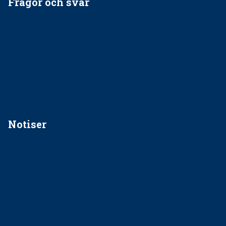
Frågor och svar
EU-stöd till banbrytande forskning om
implantatinfektioner
Regler vid anestesi
Anskaffning av LIA – Vems är ansvaret?
Kan jag gå ur min sektion om den är nedlagd men ändå
vara medlem i STF?
Notiser
Förslag kan slopa 50-kronorstandvården
Ingen våldsutsatt ska missas i vård, tandvård och
socialtjänst
34 200 unga har valt Frisktandvård i Västra Götaland
Folktandvården VGR och Stockholm upphandlar nytt
tandvårdssystem