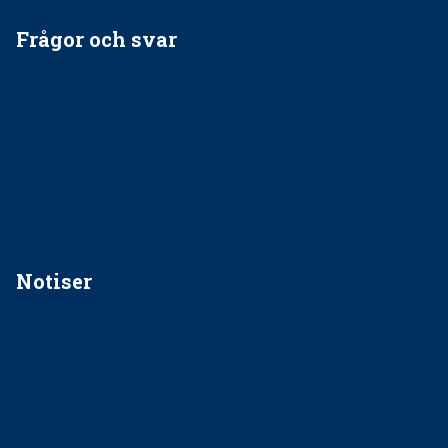
Frågor och svar
EU-stöd till banbrytande forskning om
implantatinfektioner
Regler vid anestesi
Anskaffning av LIA – Vems är ansvaret?
Kan jag gå ur min sektion om den är nedlagd men ändå
vara medlem i STF?
Notiser
Förslag kan slopa 50-kronorstandvården
Ingen våldsutsatt ska missas i vård, tandvård och
socialtjänst
34 200 unga har valt Frisktandvård i Västra Götaland
Folktandvården VGR och Stockholm upphandlar nytt