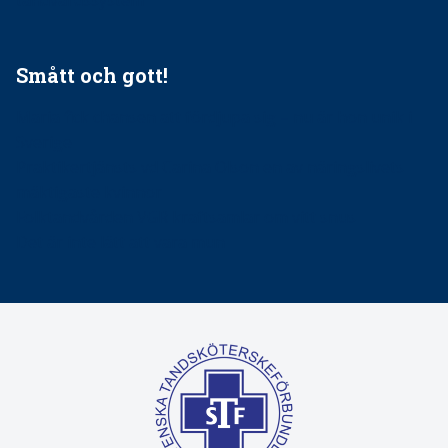
tandvårdssystem
Smått och gott!
Maria fick chansen att fördjupa sig – nu är hon unik i
Sverige
Praktikertjänsts vd Carina Olson en av näringslivets
mäktigaste kvinnor
Folktandvården VGR kraftsamlar om vitt snus
Det är inte lätt att vara mun