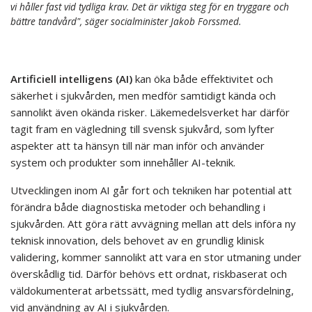
vi håller fast vid tydliga krav. Det är viktiga steg för en tryggare och
bättre tandvård", säger socialminister Jakob Forssmed.
Artificiell intelligens (AI)
kan öka både effektivitet och
säkerhet i sjukvården, men medför samtidigt kända och
sannolikt även okända risker. Läkemedelsverket har därför
tagit fram en vägledning till svensk sjukvård, som lyfter
aspekter att ta hänsyn till när man inför och använder
system och produkter som innehåller AI‍-‍teknik.
Utvecklingen inom AI går fort och tekniken har potential att
förändra både diagnostiska metoder och behandling i
sjukvården. Att göra rätt avvägning mellan att dels införa ny
teknisk innovation, dels behovet av en grundlig klinisk
validering, kommer sannolikt att vara en stor utmaning under
överskådlig tid. Därför behövs ett ordnat, riskbaserat och
väldokumenterat arbetssätt, med tydlig ansvarsfördelning,
vid användning av AI i sjukvården.