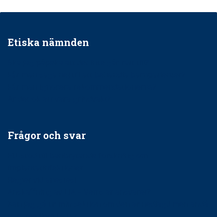
Etiska nämnden
Ska jag påpeka att det inte går rätt till?
Får man säga nej till att behandla barnpatienter?
Får man ignorera rekommendationerna?
Är det ok att vara grindvakt?
Frågor och svar
EU-stöd till banbrytande forskning om
implantatinfektioner
Regler vid anestesi
Anskaffning av LIA – Vems är ansvaret?
Kan jag gå ur min sektion om den är nedlagd men ändå
vara medlem i STF?