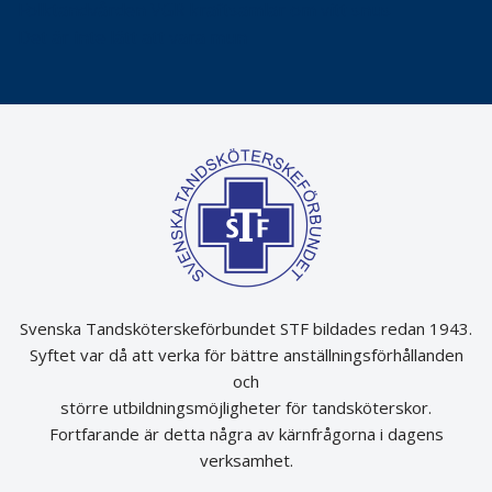
Folktandvården VGR kraftsamlar om vitt snus
Det är inte lätt att vara mun
Svenska Tandsköterskeförbundet STF bildades redan 1943.
Syftet var då att verka för bättre anställningsförhållanden
och
större utbildningsmöjligheter för tandsköterskor.
Fortfarande är detta några av kärnfrågorna i dagens
verksamhet.