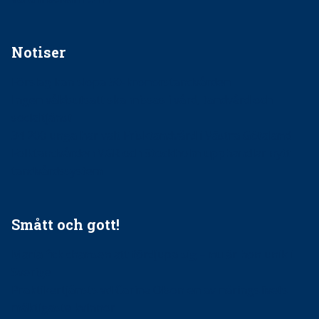
Notiser
Förslag kan slopa 50-kronorstandvården
Ingen våldsutsatt ska missas i vård, tandvård och
socialtjänst
34 200 unga har valt Frisktandvård i Västra Götaland
Folktandvården VGR och Stockholm upphandlar nytt
tandvårdssystem
Smått och gott!
Maria fick chansen att fördjupa sig – nu är hon unik i
Sverige
Praktikertjänsts vd Carina Olson en av näringslivets
mäktigaste kvinnor