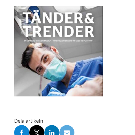
Skolinformatörer
Frågor 
Ansvarsområden
Kontakt
Tandvård mot Tobak
Annons
Sponsor
Dela artikeln