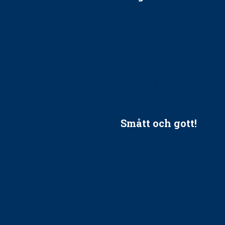
ätt till?
EU-stöd till banbrytande f
ndla barnpatienter?
implantatinfektioner
tionerna?
Regler vid anestesi
Anskaffning av LIA – Vems 
Kan jag gå ur min sektion 
vara medlem i STF?
Smått och gott!
tandvården
Maria fick chansen att fördj
vård, tandvård och
Sverige
Praktikertjänsts vd Carina 
vård i Västra Götaland
mäktigaste kvinnor
holm upphandlar nytt
Folktandvården VGR kraftsa
Det är inte lätt att vara mu