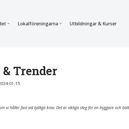
det
Lokalföreningarna
Utbildningar & Kurser
ÖRBUNDET
SEKTIONERNA
s verksamhet
Mer om förbundets sekti
Sektionen för Käkkirurgi
r & Trender
en
Sektionen för Ortodonti
2024-01-15
egler
Parodontologi och Endod
hetsberättelse
Sektionen för Pedodonti
m vi håller fast vid tydliga krav. Det är viktiga steg för en tryggare och bät
etspolicy
Sektionen för Protetik o
Bettfysiologi