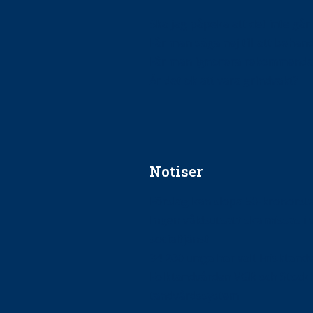
Ska jag påpeka att det inte går r
Får man säga nej till att beha
Får man ignorera rekommenda
Är det ok att vara grindvakt?
Notiser
Förslag kan slopa 50-kronors
Ingen våldsutsatt ska missas i 
socialtjänst
34 200 unga har valt Frisktand
Folktandvården VGR och Stock
tandvårdssystem