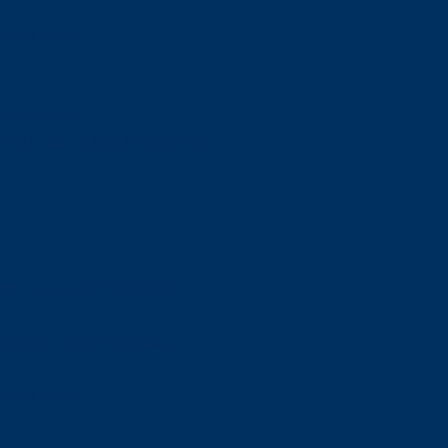
orskning om
är ansvaret?
om den är nedlagd men ändå
upa sig – nu är hon unik i
Olson en av näringslivets
mlar om vitt snus
n