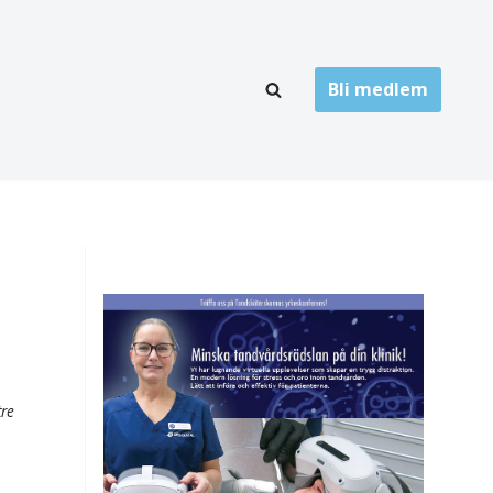
Bli medlem
LÄNKARKIV
oner
Folktandvård
Privat tandvård
Högskolor
onti
Landsting
Övrigt
tre
ch