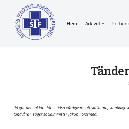
Hoppa
Hem
Arkivet
Förbun
till
innehåll
FÖR MEDLEMMAR
OM F
Almanackan
Om STF
Medlemserbjudanden
Stadgar
Tände
Certifiering
Styrels
Tidningen Tandsköterskan
Etiska r
Utbildning
Verksam
"Vi gör det enklare för seriösa vårdgivare att ställa om, samtidigt so
tandvård", säger socialminister Jakob Forssmed.
Kurser
Integrit