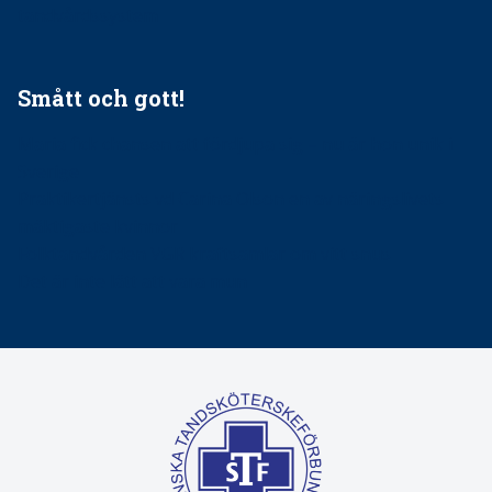
tandvårdssystem
Smått och gott!
Maria fick chansen att fördjupa sig – nu är hon unik i
Sverige
Praktikertjänsts vd Carina Olson en av näringslivets
mäktigaste kvinnor
Folktandvården VGR kraftsamlar om vitt snus
Det är inte lätt att vara mun