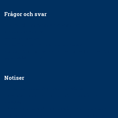
Frågor och svar
EU-stöd till banbrytande forskning om
implantatinfektioner
Regler vid anestesi
Anskaffning av LIA – Vems är ansvaret?
Kan jag gå ur min sektion om den är nedlagd men ändå
vara medlem i STF?
Notiser
Förslag kan slopa 50-kronorstandvården
Ingen våldsutsatt ska missas i vård, tandvård och
socialtjänst
34 200 unga har valt Frisktandvård i Västra Götaland
Folktandvården VGR och Stockholm upphandlar nytt