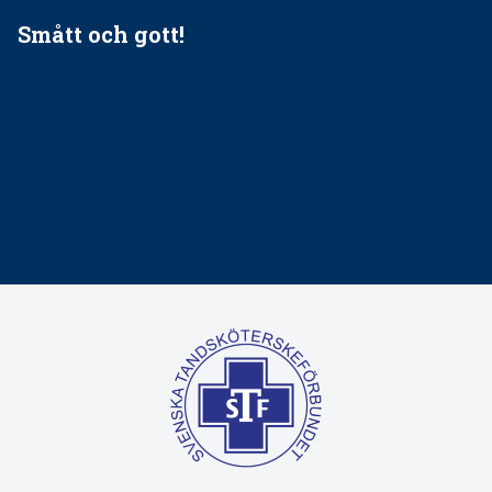
Smått och gott!
Maria fick chansen att fördjupa sig – nu är hon unik i
Sverige
Praktikertjänsts vd Carina Olson en av näringslivets
mäktigaste kvinnor
Folktandvården VGR kraftsamlar om vitt snus
Det är inte lätt att vara mun