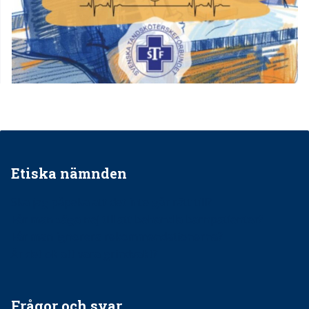
Etiska nämnden
Ska jag påpeka att det inte går rätt till?
Får man säga nej till att behandla barnpatienter?
Får man ignorera rekommendationerna?
Är det ok att vara grindvakt?
Frågor och svar