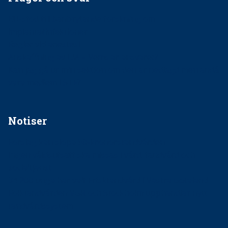
EU-stöd till banbrytande forskning om
implantatinfektioner
Regler vid anestesi
Anskaffning av LIA – Vems är ansvaret?
Kan jag gå ur min sektion om den är nedlagd men ändå
vara medlem i STF?
Notiser
Förslag kan slopa 50-kronorstandvården
Ingen våldsutsatt ska missas i vård, tandvård och
socialtjänst
34 200 unga har valt Frisktandvård i Västra Götaland
Folktandvården VGR och Stockholm upphandlar nytt
tandvårdssystem