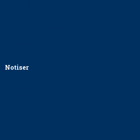
EU-stöd till banbrytande forskning om
implantatinfektioner
Regler vid anestesi
Anskaffning av LIA – Vems är ansvaret?
Kan jag gå ur min sektion om den är nedlagd men ändå
vara medlem i STF?
Notiser
Förslag kan slopa 50-kronorstandvården
Ingen våldsutsatt ska missas i vård, tandvård och
socialtjänst
34 200 unga har valt Frisktandvård i Västra Götaland
Folktandvården VGR och Stockholm upphandlar nytt
tandvårdssystem