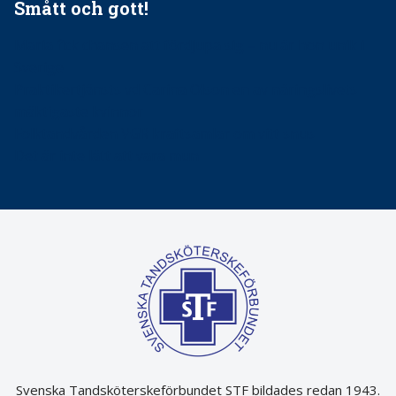
Smått och gott!
Maria fick chansen att fördjupa sig – nu är hon unik i
Sverige
Praktikertjänsts vd Carina Olson en av näringslivets
mäktigaste kvinnor
Folktandvården VGR kraftsamlar om vitt snus
Det är inte lätt att vara mun
Svenska Tandsköterskeförbundet STF bildades redan 1943.