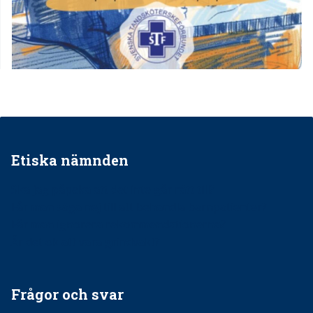
Etiska nämnden
Ska jag påpeka att det inte går rätt till?
Får man säga nej till att behandla barnpatienter?
Får man ignorera rekommendationerna?
Är det ok att vara grindvakt?
Frågor och svar