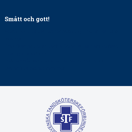
Smått och gott!
Maria fick chansen att fördjupa sig – nu är hon unik i
Sverige
Praktikertjänsts vd Carina Olson en av näringslivets
mäktigaste kvinnor
Folktandvården VGR kraftsamlar om vitt snus
Det är inte lätt att vara mun