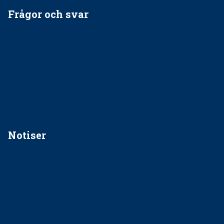
Frågor och svar
EU-stöd till banbrytande forskning om
implantatinfektioner
Regler vid anestesi
Anskaffning av LIA – Vems är ansvaret?
Kan jag gå ur min sektion om den är nedlagd men ändå
vara medlem i STF?
Notiser
Förslag kan slopa 50-kronorstandvården
Ingen våldsutsatt ska missas i vård, tandvård och
socialtjänst
34 200 unga har valt Frisktandvård i Västra Götaland
Folktandvården VGR och Stockholm upphandlar nytt
tandvårdssystem