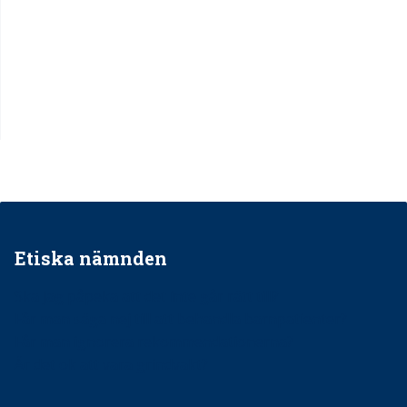
Etiska nämnden
Ska jag påpeka att det inte går rätt till?
Får man säga nej till att behandla barnpatienter?
Får man ignorera rekommendationerna?
Är det ok att vara grindvakt?