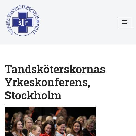
Hoppa
till
innehåll
Tandsköterskornas
Yrkeskonferens,
Stockholm