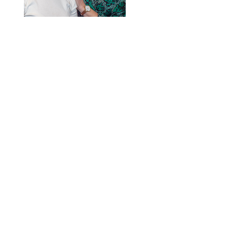
Skolinformatörer
Frågor 
Ansvarsområden
Kontakt
Tandvård mot Tobak
Annons
Sponsor