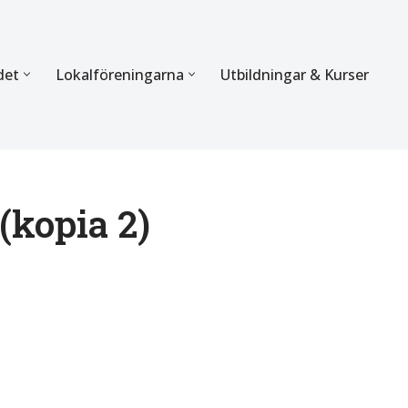
det
Lokalföreningarna
Utbildningar & Kurser
ÖRBUNDET
SEKTIONERNA
s verksamhet
Mer om förbundets sekti
Sektionen för Käkkirurgi
(kopia 2)
en
Sektionen för Ortodonti
egler
Parodontologi och Endod
hetsberättelse
Sektionen för Pedodonti
etspolicy
Sektionen för Protetik o
Bettfysiologi