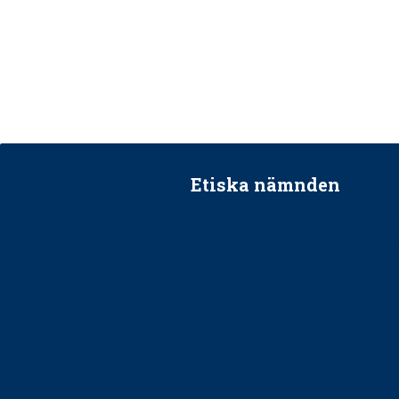
Etiska nämnden
Ska jag påpeka att det inte går r
Får man säga nej till att beha
Får man ignorera rekommenda
Är det ok att vara grindvakt?