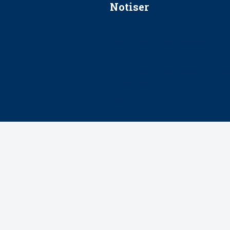
Notiser
Förslag kan slopa 50-kronors
Ingen våldsutsatt ska missas i 
socialtjänst
34 200 unga har valt Frisktand
Folktandvården VGR och Stock
tandvårdssystem