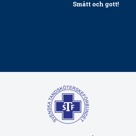
Smått och gott!
tandvården
Maria fick chansen att fördj
vård, tandvård och
Sverige
Praktikertjänsts vd Carina 
vård i Västra Götaland
mäktigaste kvinnor
holm upphandlar nytt
Folktandvården VGR kraftsa
Det är inte lätt att vara mu