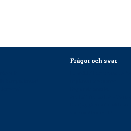
Frågor och svar
ätt till?
EU-stöd till banbrytande f
ndla barnpatienter?
implantatinfektioner
tionerna?
Regler vid anestesi
Anskaffning av LIA – Vems 
Kan jag gå ur min sektion 
vara medlem i STF?