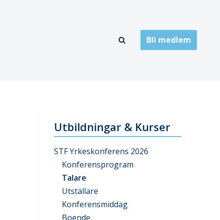
Bli medlem
LÄNKARKIV
oner
Folktandvård
Privat tandvård
Utbildningar & Kurser
Högskolor
STF Yrkeskonferens 2026
onti
Landsting
Konferensprogram
Talare
Övrigt
Utställare
ch
Konferensmiddag
Boende