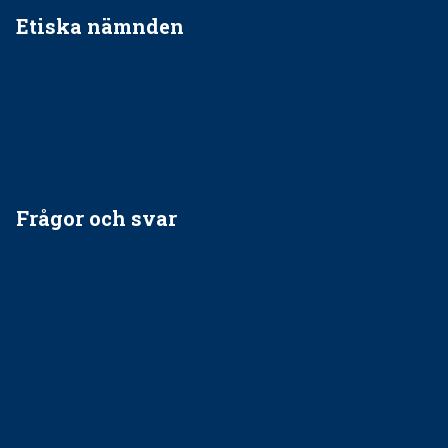
Etiska nämnden
Ska jag påpeka att det inte går rätt till?
Får man säga nej till att behandla barnpatienter?
Får man ignorera rekommendationerna?
Är det ok att vara grindvakt?
Frågor och svar
EU-stöd till banbrytande forskning om
implantatinfektioner
Regler vid anestesi
Anskaffning av LIA – Vems är ansvaret?
Kan jag gå ur min sektion om den är nedlagd men ändå
vara medlem i STF?