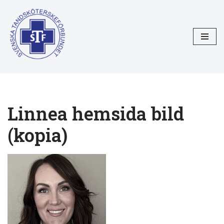
Hoppa
till
innehåll
Linnea hemsida bild
(kopia)