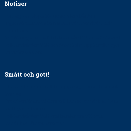
Notiser
Förslag kan slopa 50-kronorstandvården
Ingen våldsutsatt ska missas i vård, tandvård och
socialtjänst
34 200 unga har valt Frisktandvård i Västra Götaland
Folktandvården VGR och Stockholm upphandlar nytt
tandvårdssystem
Smått och gott!
Maria fick chansen att fördjupa sig – nu är hon unik i
Sverige
Praktikertjänsts vd Carina Olson en av näringslivets
mäktigaste kvinnor
Folktandvården VGR kraftsamlar om vitt snus
Det är inte lätt att vara mun