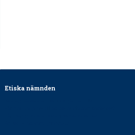
Etiska nämnden
Ska jag påpeka att det inte går rätt till?
Får man säga nej till att behandla barnpatienter?
Får man ignorera rekommendationerna?
Är det ok att vara grindvakt?