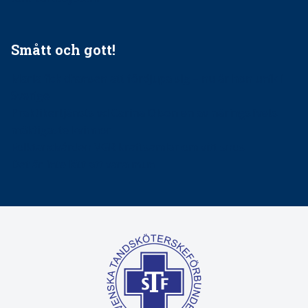
Smått och gott!
Maria fick chansen att fördjupa sig – nu är hon unik i
Sverige
Praktikertjänsts vd Carina Olson en av näringslivets
mäktigaste kvinnor
Folktandvården VGR kraftsamlar om vitt snus
Det är inte lätt att vara mun