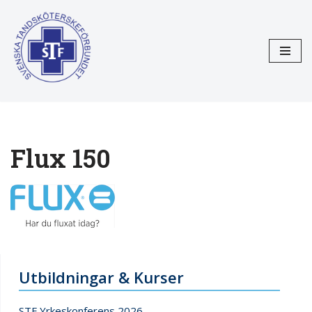
Hoppa
till
innehåll
Flux 150
Utbildningar & Kurser
STF Yrkeskonferens 2026