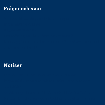
Frågor och svar
EU-stöd till banbrytande forskning om
implantatinfektioner
Regler vid anestesi
Anskaffning av LIA – Vems är ansvaret?
Kan jag gå ur min sektion om den är nedlagd men ändå
vara medlem i STF?
Notiser
Förslag kan slopa 50-kronorstandvården
Ingen våldsutsatt ska missas i vård, tandvård och
socialtjänst
34 200 unga har valt Frisktandvård i Västra Götaland
Folktandvården VGR och Stockholm upphandlar nytt
tandvårdssystem