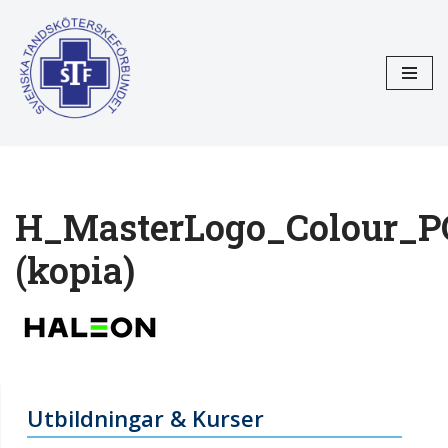
Hoppa
till
innehåll
H_MasterLogo_Colour_
(kopia)
Utbildningar & Kurser