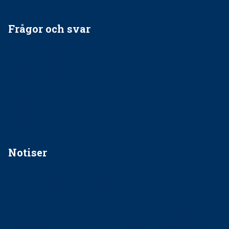
Frågor och svar
EU-stöd till banbrytande forskning om
implantatinfektioner
Regler vid anestesi
Anskaffning av LIA – Vems är ansvaret?
Kan jag gå ur min sektion om den är nedlagd men ändå
vara medlem i STF?
Notiser
Förslag kan slopa 50-kronorstandvården
Ingen våldsutsatt ska missas i vård, tandvård och
socialtjänst
34 200 unga har valt Frisktandvård i Västra Götaland
Folktandvården VGR och Stockholm upphandlar nytt