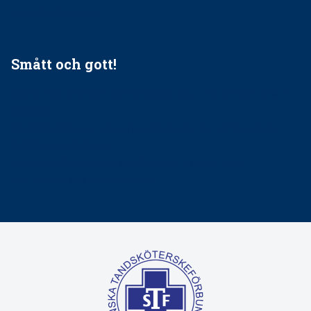
tandvårdssystem
Smått och gott!
Maria fick chansen att fördjupa sig – nu är hon unik i
Sverige
Praktikertjänsts vd Carina Olson en av näringslivets
mäktigaste kvinnor
Folktandvården VGR kraftsamlar om vitt snus
Det är inte lätt att vara mun