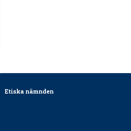
Etiska nämnden
Ska jag påpeka att det inte går rätt till?
Får man säga nej till att behandla barnpatienter?
Får man ignorera rekommendationerna?
Är det ok att vara grindvakt?