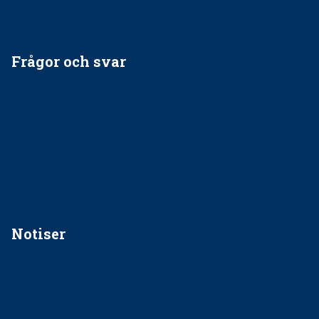
Är det ok att vara grindvakt?
Frågor och svar
EU-stöd till banbrytande forskning om
implantatinfektioner
Regler vid anestesi
Anskaffning av LIA – Vems är ansvaret?
Kan jag gå ur min sektion om den är nedlagd men ändå
vara medlem i STF?
Notiser
Förslag kan slopa 50-kronorstandvården
Ingen våldsutsatt ska missas i vård, tandvård och
socialtjänst
34 200 unga har valt Frisktandvård i Västra Götaland