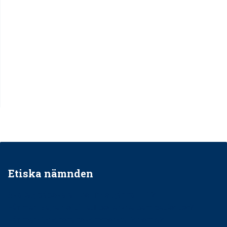
Etiska nämnden
Ska jag påpeka att det inte går rätt till?
Får man säga nej till att behandla barnpatienter?
Får man ignorera rekommendationerna?