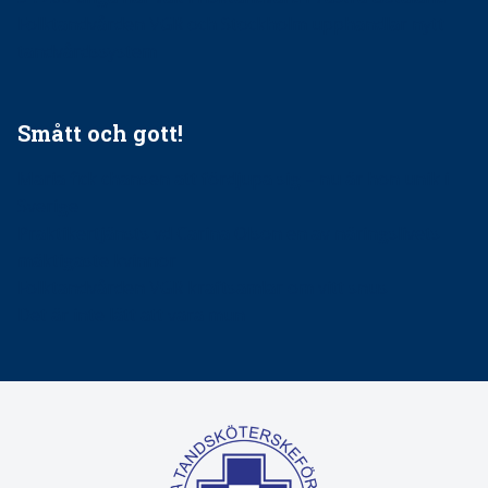
Folktandvården VGR och Stockholm upphandlar nytt
tandvårdssystem
Smått och gott!
Maria fick chansen att fördjupa sig – nu är hon unik i
Sverige
Praktikertjänsts vd Carina Olson en av näringslivets
mäktigaste kvinnor
Folktandvården VGR kraftsamlar om vitt snus
Det är inte lätt att vara mun