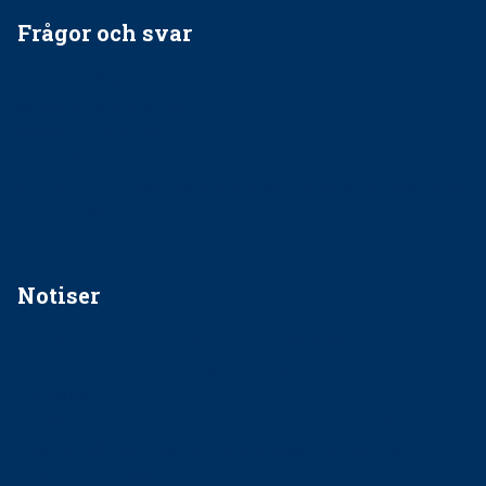
Frågor och svar
EU-stöd till banbrytande forskning om
implantatinfektioner
Regler vid anestesi
Anskaffning av LIA – Vems är ansvaret?
Kan jag gå ur min sektion om den är nedlagd men ändå
vara medlem i STF?
Notiser
Förslag kan slopa 50-kronorstandvården
Ingen våldsutsatt ska missas i vård, tandvård och
socialtjänst
34 200 unga har valt Frisktandvård i Västra Götaland
Folktandvården VGR och Stockholm upphandlar nytt
tandvårdssystem