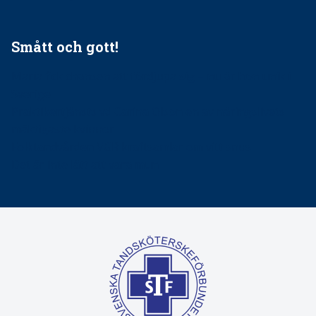
Smått och gott!
Maria fick chansen att fördjupa sig – nu är hon unik i
Sverige
Praktikertjänsts vd Carina Olson en av näringslivets
mäktigaste kvinnor
Folktandvården VGR kraftsamlar om vitt snus
Det är inte lätt att vara mun