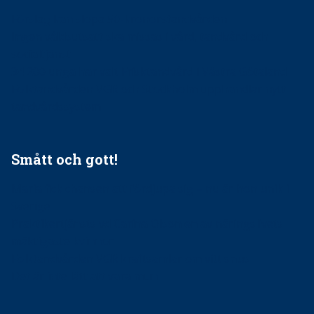
Förslag kan slopa 50-kronorstandvården
Ingen våldsutsatt ska missas i vård, tandvård och
socialtjänst
34 200 unga har valt Frisktandvård i Västra Götaland
Folktandvården VGR och Stockholm upphandlar nytt
tandvårdssystem
Smått och gott!
Maria fick chansen att fördjupa sig – nu är hon unik i
Sverige
Praktikertjänsts vd Carina Olson en av näringslivets
mäktigaste kvinnor
Folktandvården VGR kraftsamlar om vitt snus
Det är inte lätt att vara mun