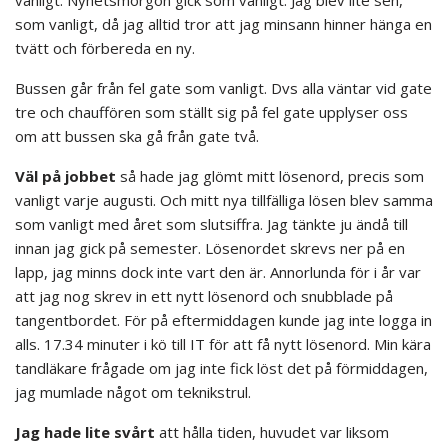
som vanligt, då jag alltid tror att jag minsann hinner hänga en
tvätt och förbereda en ny.
Bussen går från fel gate som vanligt. Dvs alla väntar vid gate
tre och chauffören som ställt sig på fel gate upplyser oss
om att bussen ska gå från gate två.
Väl på jobbet
så hade jag glömt mitt lösenord, precis som
vanligt varje augusti. Och mitt nya tillfälliga lösen blev samma
som vanligt med året som slutsiffra. Jag tänkte ju ändå till
innan jag gick på semester. Lösenordet skrevs ner på en
lapp, jag minns dock inte vart den är. Annorlunda för i år var
att jag nog skrev in ett nytt lösenord och snubblade på
tangentbordet. För på eftermiddagen kunde jag inte logga in
alls. 17.34 minuter i kö till IT för att få nytt lösenord. Min kära
tandläkare frågade om jag inte fick löst det på förmiddagen,
jag mumlade något om teknikstrul.
Jag hade lite svårt
att hålla tiden, huvudet var liksom