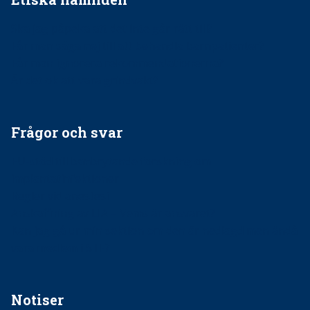
Ska jag påpeka att det inte går rätt till?
Får man säga nej till att behandla barnpatienter?
Får man ignorera rekommendationerna?
Är det ok att vara grindvakt?
Frågor och svar
EU-stöd till banbrytande forskning om
implantatinfektioner
Regler vid anestesi
Anskaffning av LIA – Vems är ansvaret?
Kan jag gå ur min sektion om den är nedlagd men ändå
vara medlem i STF?
Notiser