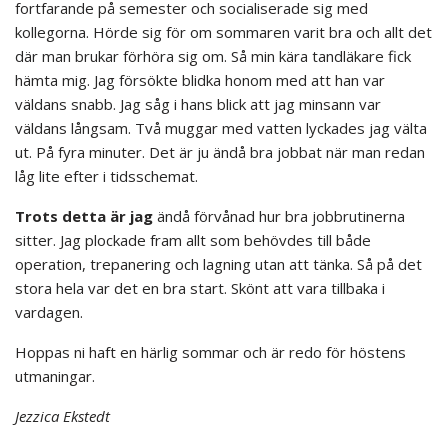
fortfarande på semester och socialiserade sig med
kollegorna. Hörde sig för om sommaren varit bra och allt det
där man brukar förhöra sig om. Så min kära tandläkare fick
hämta mig. Jag försökte blidka honom med att han var
väldans snabb. Jag såg i hans blick att jag minsann var
väldans långsam. Två muggar med vatten lyckades jag välta
ut. På fyra minuter. Det är ju ändå bra jobbat när man redan
låg lite efter i tidsschemat.
Trots detta är jag
ändå förvånad hur bra jobbrutinerna
sitter. Jag plockade fram allt som behövdes till både
operation, trepanering och lagning utan att tänka. Så på det
stora hela var det en bra start. Skönt att vara tillbaka i
vardagen.
Hoppas ni haft en härlig sommar och är redo för höstens
utmaningar.
Jezzica Ekstedt