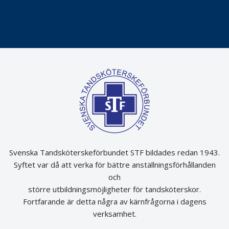
Folktandvården VGR kraftsamlar om vitt snus
Det är inte lätt att vara mun
Svenska Tandsköterskeförbundet STF bildades redan 1943.
Syftet var då att verka för bättre anställningsförhållanden
och
större utbildningsmöjligheter för tandsköterskor.
Fortfarande är detta några av kärnfrågorna i dagens
verksamhet.