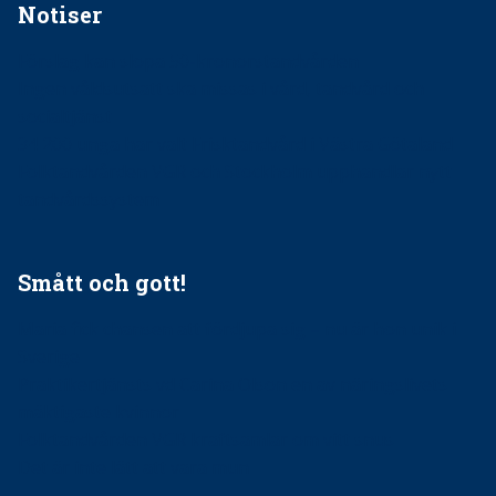
Notiser
Förslag kan slopa 50-kronorstandvården
Ingen våldsutsatt ska missas i vård, tandvård och
socialtjänst
34 200 unga har valt Frisktandvård i Västra Götaland
Folktandvården VGR och Stockholm upphandlar nytt
tandvårdssystem
Smått och gott!
Maria fick chansen att fördjupa sig – nu är hon unik i
Sverige
Praktikertjänsts vd Carina Olson en av näringslivets
mäktigaste kvinnor
Folktandvården VGR kraftsamlar om vitt snus
Det är inte lätt att vara mun