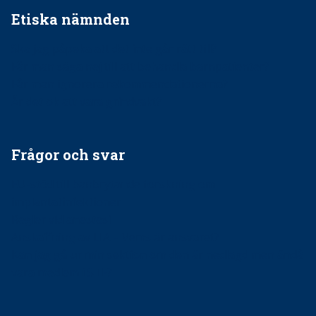
Etiska nämnden
Ska jag påpeka att det inte går rätt till?
Får man säga nej till att behandla barnpatienter?
Får man ignorera rekommendationerna?
Är det ok att vara grindvakt?
Frågor och svar
EU-stöd till banbrytande forskning om
implantatinfektioner
Regler vid anestesi
Anskaffning av LIA – Vems är ansvaret?
Kan jag gå ur min sektion om den är nedlagd men ändå
vara medlem i STF?