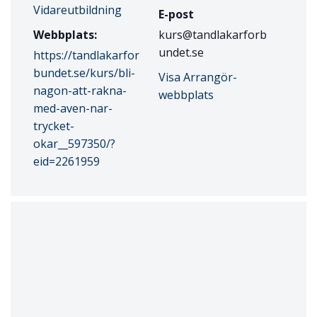
Vidareutbildning
E-post
Webbplats:
kurs@tandlakarforb
undet.se
https://tandlakarfor
bundet.se/kurs/bli-
Visa Arrangör-
nagon-att-rakna-
webbplats
med-aven-nar-
trycket-
okar__597350/?
eid=2261959