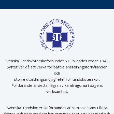
Svenska Tandsköterskeförbundet STF bildades redan 1943.
Syftet var då att verka för bättre anställningsförhållanden
och
större utbildningsmöjligheter för tandsköterskor.
Fortfarande är detta några av kärnfrågorna i dagens
verksamhet.
Svenska Tandsköterskeförbundet är remissinstans i flera
frågor, och som medlem har man möjlighet att vara med och