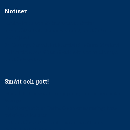
Notiser
Förslag kan slopa 50-kronorstandvården
Ingen våldsutsatt ska missas i vård, tandvård och
socialtjänst
34 200 unga har valt Frisktandvård i Västra Götaland
Folktandvården VGR och Stockholm upphandlar nytt
tandvårdssystem
Smått och gott!
Maria fick chansen att fördjupa sig – nu är hon unik i
Sverige
Praktikertjänsts vd Carina Olson en av näringslivets
mäktigaste kvinnor
Folktandvården VGR kraftsamlar om vitt snus
Det är inte lätt att vara mun