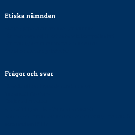
Etiska nämnden
Ska jag påpeka att det inte går rätt till?
Får man säga nej till att behandla barnpatienter?
Får man ignorera rekommendationerna?
Är det ok att vara grindvakt?
Frågor och svar
EU-stöd till banbrytande forskning om
implantatinfektioner
Regler vid anestesi
Anskaffning av LIA – Vems är ansvaret?
Kan jag gå ur min sektion om den är nedlagd men ändå
vara medlem i STF?