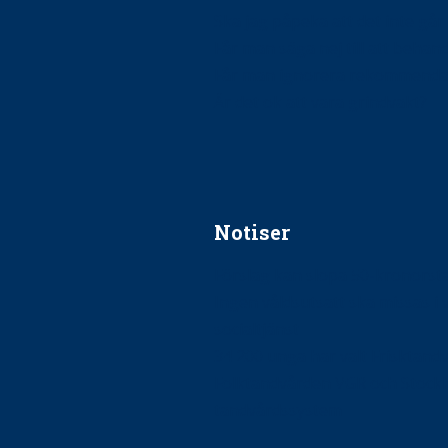
Ska jag påpeka att det inte går r
Får man säga nej till att beha
Får man ignorera rekommenda
Är det ok att vara grindvakt?
Notiser
Förslag kan slopa 50-kronors
Ingen våldsutsatt ska missas i 
socialtjänst
34 200 unga har valt Frisktand
Folktandvården VGR och Stock
tandvårdssystem