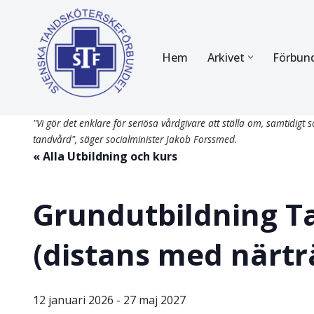
Hoppa
Hem
Arkivet
Förbun
till
innehåll
FÖR MEDLEMMAR
OM F
"Vi gör det enklare för seriösa vårdgivare att ställa om, samtidigt so
Almanackan
Om STF
tandvård", säger socialminister Jakob Forssmed.
« Alla Utbildning och kurs
Medlemserbjudanden
Stadgar
Certifiering
Styrels
Grundutbildning T
Tidningen Tandsköterskan
Etiska r
(distans med närtr
Utbildning
Verksam
Kurser
Integrit
12 januari 2026
-
27 maj 2027