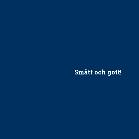
ätt till?
EU-stöd till banbrytande f
ndla barnpatienter?
implantatinfektioner
tionerna?
Regler vid anestesi
Anskaffning av LIA – Vems 
Kan jag gå ur min sektion 
vara medlem i STF?
Smått och gott!
tandvården
Maria fick chansen att fördj
vård, tandvård och
Sverige
Praktikertjänsts vd Carina 
vård i Västra Götaland
mäktigaste kvinnor
holm upphandlar nytt
Folktandvården VGR kraftsa
Det är inte lätt att vara mu