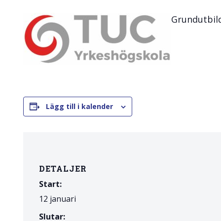
Skolinformatörer
Frågor 
Grundutbild
Ansvarsområden
Kontakt
Tandvård mot Tobak
Annons
Sponsor
Lägg till i kalender
DETALJER
Start:
12 januari
Slutar: