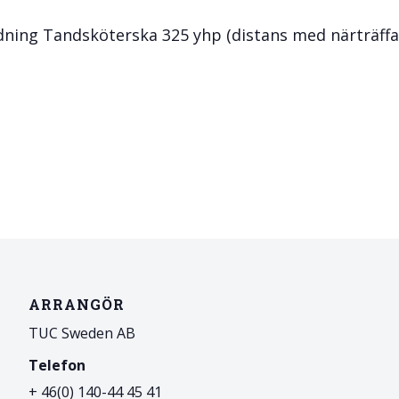
& Svar
Sektionen för OFM
ning Tandsköterska 325 yhp (distans med närträffa
a förbundet
era
er
ARRANGÖR
TUC Sweden AB
Telefon
+ 46(0) 140-44 45 41