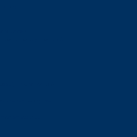
orskning om
är ansvaret?
om den är nedlagd men ändå
upa sig – nu är hon unik i
Olson en av näringslivets
mlar om vitt snus
n