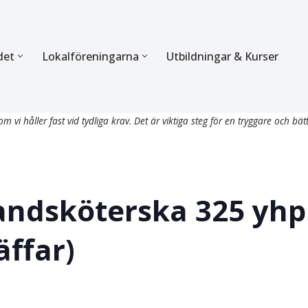
det
Lokalföreningarna
Utbildningar & Kurser
ÖRBUNDET
SEKTIONERNA
m vi håller fast vid tydliga krav. Det är viktiga steg för en tryggare och bät
s verksamhet
Mer om förbundets sekti
Sektionen för Käkkirurgi
en
Sektionen för Ortodonti
andsköterska 325 yhp
egler
Parodontologi och Endod
äffar)
hetsberättelse
Sektionen för Pedodonti
etspolicy
Sektionen för Protetik o
Bettfysiologi