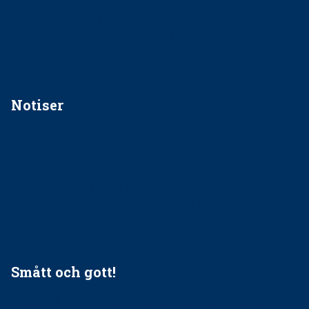
Regler vid anestesi
Anskaffning av LIA – Vems är ansvaret?
Kan jag gå ur min sektion om den är nedlagd men ändå
vara medlem i STF?
Notiser
Förslag kan slopa 50-kronorstandvården
Ingen våldsutsatt ska missas i vård, tandvård och
socialtjänst
34 200 unga har valt Frisktandvård i Västra Götaland
Folktandvården VGR och Stockholm upphandlar nytt
tandvårdssystem
Smått och gott!
Maria fick chansen att fördjupa sig – nu är hon unik i