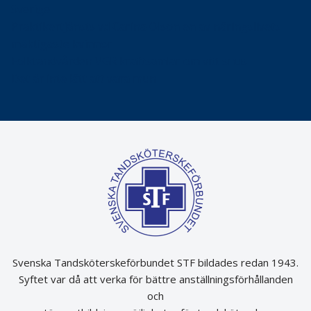
Sverige
Praktikertjänsts vd Carina Olson en av näringslivets
mäktigaste kvinnor
Folktandvården VGR kraftsamlar om vitt snus
Det är inte lätt att vara mun
Svenska Tandsköterskeförbundet STF bildades redan 1943.
Syftet var då att verka för bättre anställningsförhållanden
och