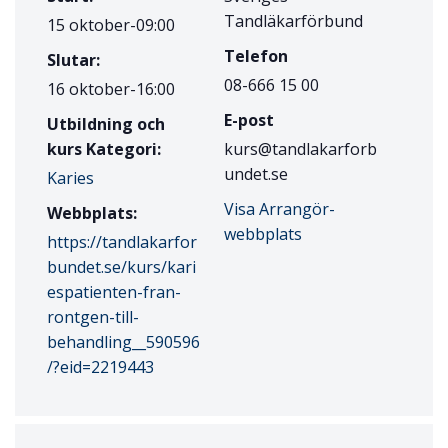
Tandläkarförbund
15 oktober-09:00
Telefon
Slutar:
08-666 15 00
16 oktober-16:00
E-post
Utbildning och
kurs Kategori:
kurs@tandlakarforb
undet.se
Karies
Visa Arrangör-
Webbplats:
webbplats
https://tandlakarfor
bundet.se/kurs/kari
espatienten-fran-
rontgen-till-
behandling__590596
/?eid=2219443