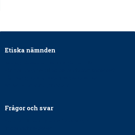
Etiska nämnden
Ska jag påpeka att det inte går rätt till?
Får man säga nej till att behandla barnpatienter?
Får man ignorera rekommendationerna?
Är det ok att vara grindvakt?
Frågor och svar
EU-stöd till banbrytande forskning om
implantatinfektioner