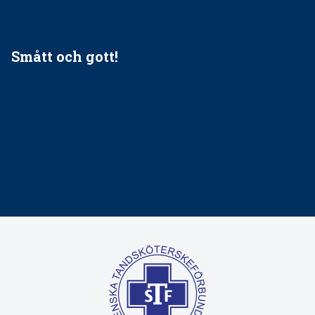
tandvårdssystem
Smått och gott!
Maria fick chansen att fördjupa sig – nu är hon unik i
Sverige
Praktikertjänsts vd Carina Olson en av näringslivets
mäktigaste kvinnor
Folktandvården VGR kraftsamlar om vitt snus
Det är inte lätt att vara mun