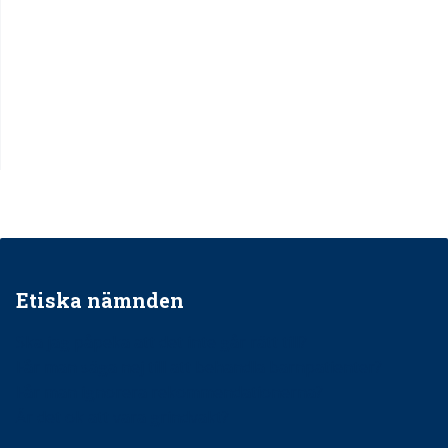
Etiska nämnden
Ska jag påpeka att det inte går rätt till?
Får man säga nej till att behandla barnpatienter?
Får man ignorera rekommendationerna?
Är det ok att vara grindvakt?