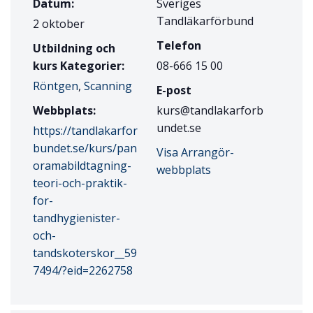
Datum:
Sveriges
Tandläkarförbund
2 oktober
Telefon
Utbildning och
kurs Kategorier:
08-666 15 00
Röntgen
,
Scanning
E-post
Webbplats:
kurs@tandlakarforb
undet.se
https://tandlakarfor
bundet.se/kurs/pan
Visa Arrangör-
oramabildtagning-
webbplats
teori-och-praktik-
for-
tandhygienister-
och-
tandskoterskor__59
7494/?eid=2262758