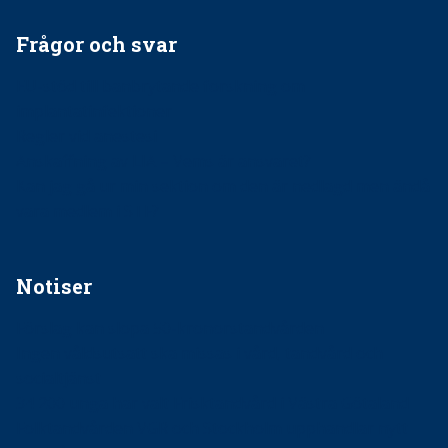
Frågor och svar
EU-stöd till banbrytande forskning om
implantatinfektioner
Regler vid anestesi
Anskaffning av LIA – Vems är ansvaret?
Kan jag gå ur min sektion om den är nedlagd men ändå
vara medlem i STF?
Notiser
Förslag kan slopa 50-kronorstandvården
Ingen våldsutsatt ska missas i vård, tandvård och
socialtjänst
34 200 unga har valt Frisktandvård i Västra Götaland
Folktandvården VGR och Stockholm upphandlar nytt