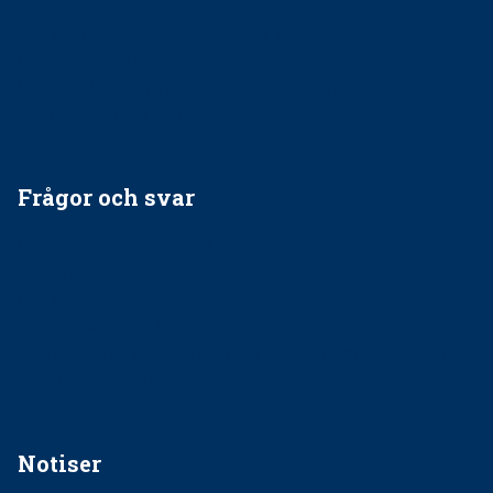
Ska jag påpeka att det inte går rätt till?
Får man säga nej till att behandla barnpatienter?
Får man ignorera rekommendationerna?
Är det ok att vara grindvakt?
Frågor och svar
EU-stöd till banbrytande forskning om
implantatinfektioner
Regler vid anestesi
Anskaffning av LIA – Vems är ansvaret?
Kan jag gå ur min sektion om den är nedlagd men ändå
vara medlem i STF?
Notiser