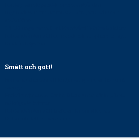
Förslag kan slopa 50-kronorstandvården
Ingen våldsutsatt ska missas i vård, tandvård och
socialtjänst
34 200 unga har valt Frisktandvård i Västra Götaland
Folktandvården VGR och Stockholm upphandlar nytt
tandvårdssystem
Smått och gott!
Maria fick chansen att fördjupa sig – nu är hon unik i
Sverige
Praktikertjänsts vd Carina Olson en av näringslivets
mäktigaste kvinnor
Folktandvården VGR kraftsamlar om vitt snus
Det är inte lätt att vara mun