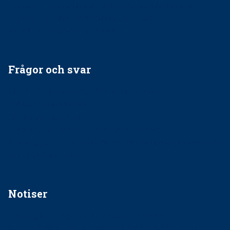
Får man säga nej till att behandla barnpatienter?
Får man ignorera rekommendationerna?
Är det ok att vara grindvakt?
Frågor och svar
EU-stöd till banbrytande forskning om
implantatinfektioner
Regler vid anestesi
Anskaffning av LIA – Vems är ansvaret?
Kan jag gå ur min sektion om den är nedlagd men ändå
vara medlem i STF?
Notiser
Förslag kan slopa 50-kronorstandvården
Ingen våldsutsatt ska missas i vård, tandvård och