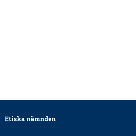
Etiska nämnden
Ska jag påpeka att det inte går rätt till?