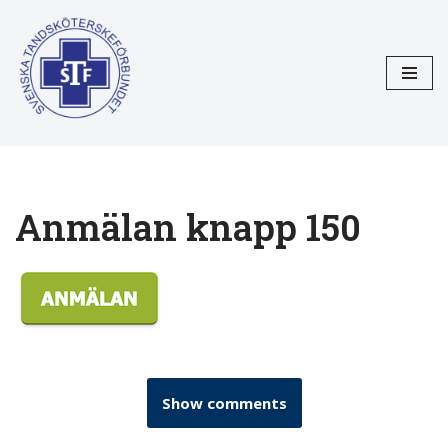
Hoppa
till
innehåll
Anmälan knapp 150
Show comments