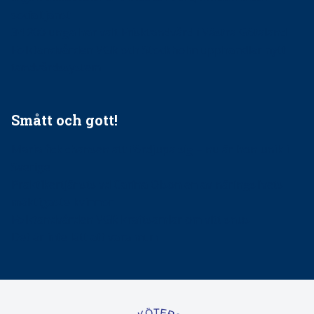
socialtjänst
34 200 unga har valt Frisktandvård i Västra Götaland
Folktandvården VGR och Stockholm upphandlar nytt
tandvårdssystem
Smått och gott!
Maria fick chansen att fördjupa sig – nu är hon unik i
Sverige
Praktikertjänsts vd Carina Olson en av näringslivets
mäktigaste kvinnor
Folktandvården VGR kraftsamlar om vitt snus
Det är inte lätt att vara mun