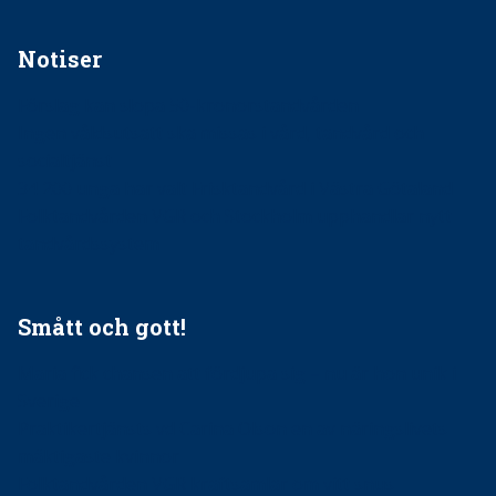
Notiser
Förslag kan slopa 50-kronorstandvården
Ingen våldsutsatt ska missas i vård, tandvård och
socialtjänst
34 200 unga har valt Frisktandvård i Västra Götaland
Folktandvården VGR och Stockholm upphandlar nytt
tandvårdssystem
Smått och gott!
Maria fick chansen att fördjupa sig – nu är hon unik i
Sverige
Praktikertjänsts vd Carina Olson en av näringslivets
mäktigaste kvinnor
Folktandvården VGR kraftsamlar om vitt snus