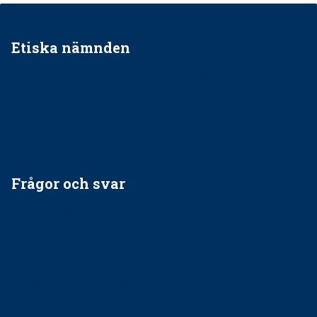
Etiska nämnden
Ska jag påpeka att det inte går rätt till?
Får man säga nej till att behandla barnpatienter?
Får man ignorera rekommendationerna?
Är det ok att vara grindvakt?
Frågor och svar
EU-stöd till banbrytande forskning om
implantatinfektioner
Regler vid anestesi
Anskaffning av LIA – Vems är ansvaret?
Kan jag gå ur min sektion om den är nedlagd men ändå
vara medlem i STF?