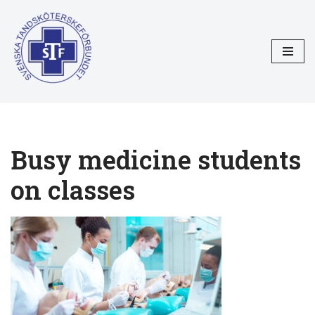
Hoppa
till
innehåll
Busy medicine students
on classes