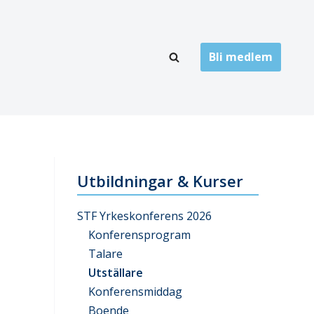
Bli medlem
LÄNKARKIV
oner
Folktandvård
Privat tandvård
Utbildningar & Kurser
Högskolor
STF Yrkeskonferens 2026
onti
Landsting
Konferensprogram
Talare
Övrigt
Utställare
ch
Konferensmiddag
Boende