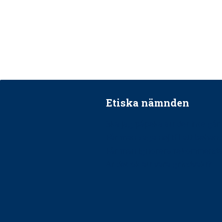
Etiska nämnden
Ska jag påpeka att det inte går r
Får man säga nej till att beha
Får man ignorera rekommenda
Är det ok att vara grindvakt?