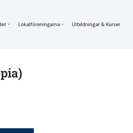
det
Lokalföreningarna
Utbildningar & Kurser
ÖRBUNDET
SEKTIONERNA
s verksamhet
Mer om förbundets sekti
Sektionen för Käkkirurgi
opia)
en
Sektionen för Ortodonti
egler
Parodontologi och Endod
hetsberättelse
Sektionen för Pedodonti
etspolicy
Sektionen för Protetik o
Bettfysiologi