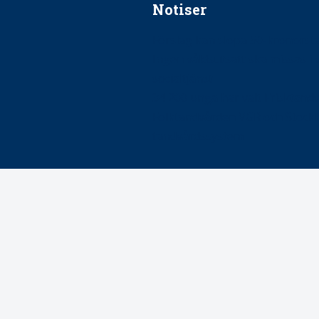
Notiser
Förslag kan slopa 50-kronors
Ingen våldsutsatt ska missas i 
socialtjänst
34 200 unga har valt Frisktand
Folktandvården VGR och Stock
tandvårdssystem