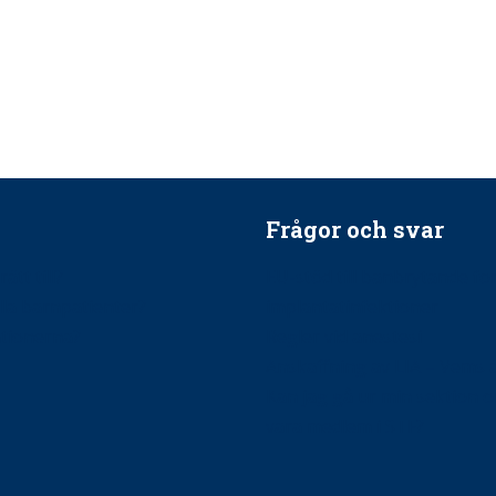
Frågor och svar
ätt till?
EU-stöd till banbrytande f
ndla barnpatienter?
implantatinfektioner
tionerna?
Regler vid anestesi
Anskaffning av LIA – Vems 
Kan jag gå ur min sektion 
vara medlem i STF?