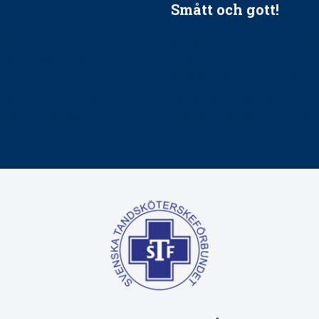
Smått och gott!
tandvården
Maria fick chansen att fördj
vård, tandvård och
Sverige
Praktikertjänsts vd Carina 
vård i Västra Götaland
mäktigaste kvinnor
holm upphandlar nytt
Folktandvården VGR kraftsa
Det är inte lätt att vara mu