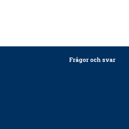
Frågor och svar
ätt till?
EU-stöd till banbrytande f
ndla barnpatienter?
implantatinfektioner
tionerna?
Regler vid anestesi
Anskaffning av LIA – Vems 
Kan jag gå ur min sektion 
vara medlem i STF?