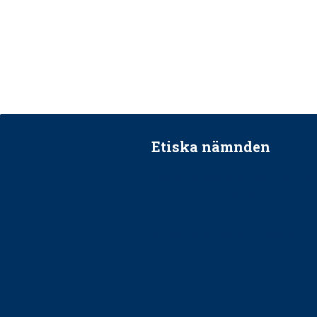
Etiska nämnden
Ska jag påpeka att det inte går r
Får man säga nej till att beha
Får man ignorera rekommenda
Är det ok att vara grindvakt?