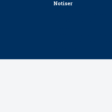
Notiser
Förslag kan slopa 50-kronors
Ingen våldsutsatt ska missas i 
socialtjänst
34 200 unga har valt Frisktand
Folktandvården VGR och Stock
tandvårdssystem