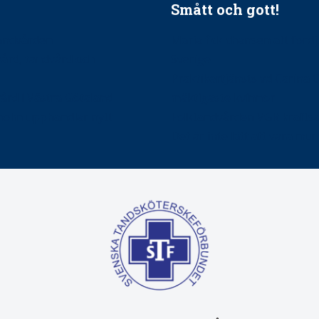
Smått och gott!
tandvården
Maria fick chansen att fördj
vård, tandvård och
Sverige
Praktikertjänsts vd Carina 
vård i Västra Götaland
mäktigaste kvinnor
holm upphandlar nytt
Folktandvården VGR kraftsa
Det är inte lätt att vara mu