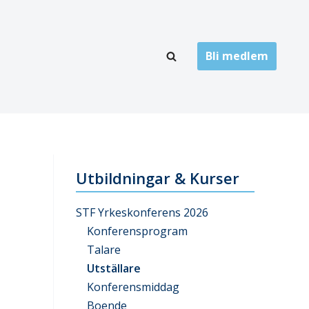
Bli medlem
LÄNKARKIV
oner
Folktandvård
Privat tandvård
Utbildningar & Kurser
Högskolor
STF Yrkeskonferens 2026
onti
Landsting
Konferensprogram
Talare
Övrigt
Utställare
ch
Konferensmiddag
Boende