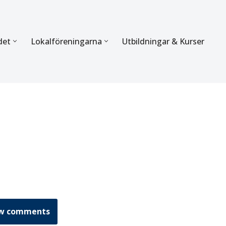
det
Lokalföreningarna
Utbildningar & Kurser
ÖRBUNDET
SEKTIONERNA
s verksamhet
Mer om förbundets sekti
Sektionen för Käkkirurgi
en
Sektionen för Ortodonti
egler
Parodontologi och Endod
hetsberättelse
Sektionen för Pedodonti
etspolicy
Sektionen för Protetik o
w comments
Bettfysiologi