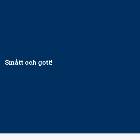
Ingen våldsutsatt ska missas i vård, tandvård och
socialtjänst
34 200 unga har valt Frisktandvård i Västra Götaland
Folktandvården VGR och Stockholm upphandlar nytt
tandvårdssystem
Smått och gott!
Maria fick chansen att fördjupa sig – nu är hon unik i
Sverige
Praktikertjänsts vd Carina Olson en av näringslivets
mäktigaste kvinnor
Folktandvården VGR kraftsamlar om vitt snus
Det är inte lätt att vara mun