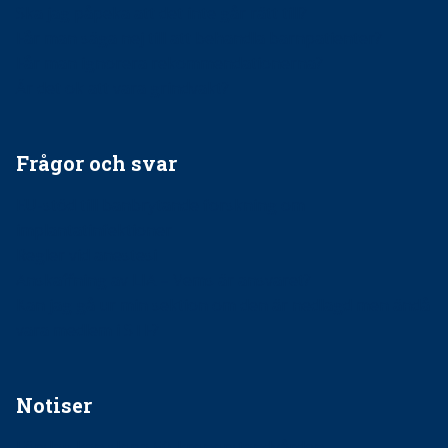
Ska jag påpeka att det inte går rätt till?
Får man säga nej till att behandla barnpatienter?
Får man ignorera rekommendationerna?
Är det ok att vara grindvakt?
Frågor och svar
EU-stöd till banbrytande forskning om
implantatinfektioner
Regler vid anestesi
Anskaffning av LIA – Vems är ansvaret?
Kan jag gå ur min sektion om den är nedlagd men ändå
vara medlem i STF?
Notiser
Förslag kan slopa 50-kronorstandvården