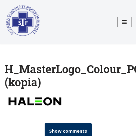
Hoppa
till
innehåll
H_MasterLogo_Colour_
(kopia)
Show comments