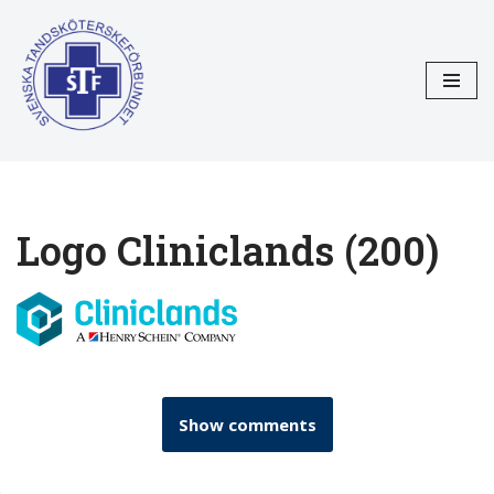
Hoppa
till
innehåll
Logo Cliniclands (200)
Show comments