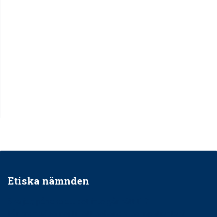
Etiska nämnden
Ska jag påpeka att det inte går rätt till?
Får man säga nej till att behandla barnpatienter?