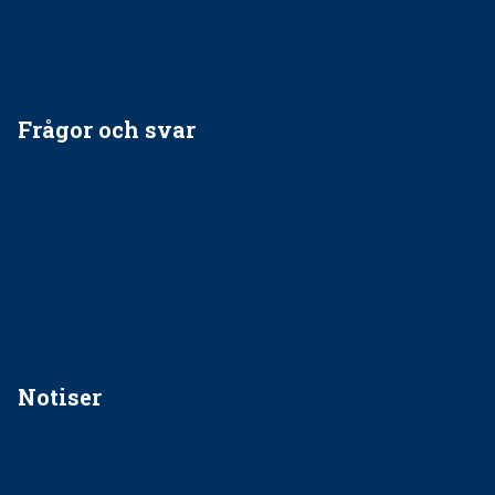
Får man ignorera rekommendationerna?
Är det ok att vara grindvakt?
Frågor och svar
EU-stöd till banbrytande forskning om
implantatinfektioner
Regler vid anestesi
Anskaffning av LIA – Vems är ansvaret?
Kan jag gå ur min sektion om den är nedlagd men ändå
vara medlem i STF?
Notiser
Förslag kan slopa 50-kronorstandvården
Ingen våldsutsatt ska missas i vård, tandvård och