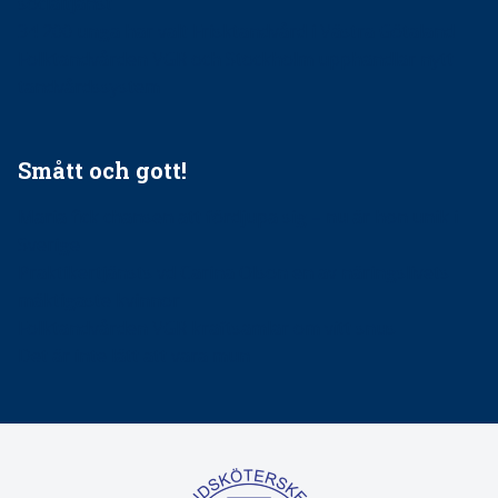
socialtjänst
34 200 unga har valt Frisktandvård i Västra Götaland
Folktandvården VGR och Stockholm upphandlar nytt
tandvårdssystem
Smått och gott!
Maria fick chansen att fördjupa sig – nu är hon unik i
Sverige
Praktikertjänsts vd Carina Olson en av näringslivets
mäktigaste kvinnor
Folktandvården VGR kraftsamlar om vitt snus
Det är inte lätt att vara mun