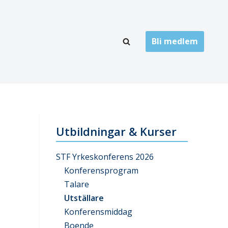
Bli medlem
LÄNKARKIV
oner
Folktandvård
Privat tandvård
Utbildningar & Kurser
Högskolor
STF Yrkeskonferens 2026
onti
Landsting
Konferensprogram
Talare
Övrigt
Utställare
ch
Konferensmiddag
Boende