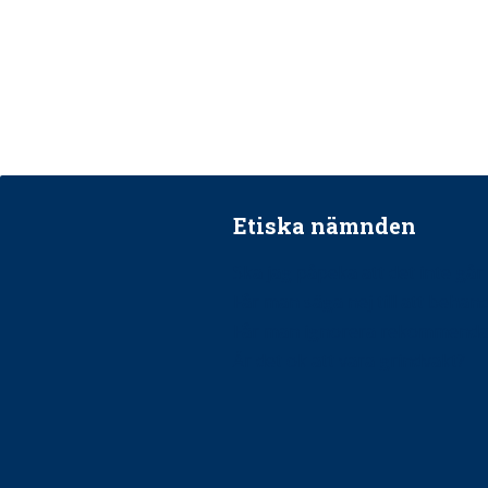
Etiska nämnden
Ska jag påpeka att det inte går r
Får man säga nej till att beha
Får man ignorera rekommenda
Är det ok att vara grindvakt?