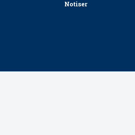
Notiser
Förslag kan slopa 50-kronors
Ingen våldsutsatt ska missas i 
socialtjänst
34 200 unga har valt Frisktand
Folktandvården VGR och Stock
tandvårdssystem