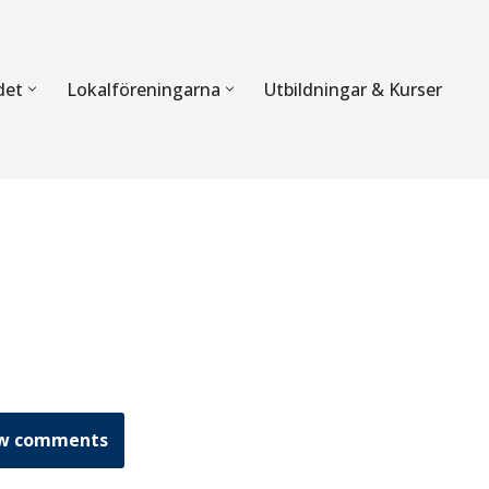
det
Lokalföreningarna
Utbildningar & Kurser
ÖRBUNDET
SEKTIONERNA
s verksamhet
Mer om förbundets sekti
Sektionen för Käkkirurgi
en
Sektionen för Ortodonti
egler
Parodontologi och Endod
hetsberättelse
Sektionen för Pedodonti
w comments
etspolicy
Sektionen för Protetik o
Bettfysiologi