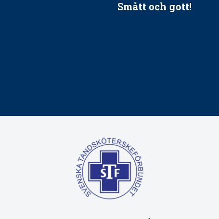
Smått och gott!
tandvården
Maria fick chansen att fördj
vård, tandvård och
Sverige
Praktikertjänsts vd Carina 
vård i Västra Götaland
mäktigaste kvinnor
holm upphandlar nytt
Folktandvården VGR kraftsa
Det är inte lätt att vara mu