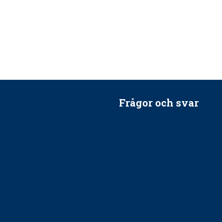
Frågor och svar
ätt till?
EU-stöd till banbrytande f
ndla barnpatienter?
implantatinfektioner
tionerna?
Regler vid anestesi
Anskaffning av LIA – Vems 
Kan jag gå ur min sektion 
vara medlem i STF?