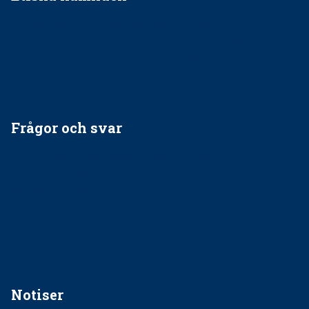
Ska jag påpeka att det inte går rätt till?
Får man säga nej till att behandla barnpatienter?
Får man ignorera rekommendationerna?
Är det ok att vara grindvakt?
Frågor och svar
EU-stöd till banbrytande forskning om
implantatinfektioner
Regler vid anestesi
Anskaffning av LIA – Vems är ansvaret?
Kan jag gå ur min sektion om den är nedlagd men ändå
vara medlem i STF?
Notiser