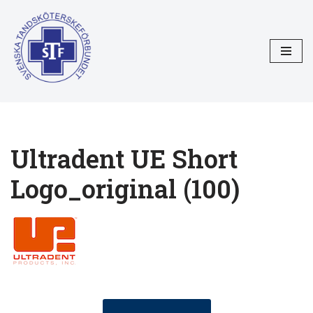
Hoppa
till
innehåll
Ultradent UE Short
Logo_original (100)