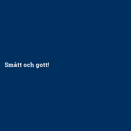
Förslag kan slopa 50-kronorstandvården
Ingen våldsutsatt ska missas i vård, tandvård och
socialtjänst
34 200 unga har valt Frisktandvård i Västra Götaland
Folktandvården VGR och Stockholm upphandlar nytt
tandvårdssystem
Smått och gott!
Maria fick chansen att fördjupa sig – nu är hon unik i
Sverige
Praktikertjänsts vd Carina Olson en av näringslivets
mäktigaste kvinnor
Folktandvården VGR kraftsamlar om vitt snus
Det är inte lätt att vara mun