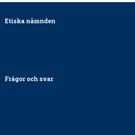
Etiska nämnden
Ska jag påpeka att det inte går rätt till?
Får man säga nej till att behandla barnpatienter?
Får man ignorera rekommendationerna?
Är det ok att vara grindvakt?
Frågor och svar
EU-stöd till banbrytande forskning om
implantatinfektioner
Regler vid anestesi
Anskaffning av LIA – Vems är ansvaret?
Kan jag gå ur min sektion om den är nedlagd men ändå
vara medlem i STF?