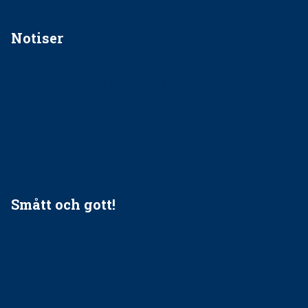
Notiser
Förslag kan slopa 50-kronorstandvården
Ingen våldsutsatt ska missas i vård, tandvård och
socialtjänst
34 200 unga har valt Frisktandvård i Västra Götaland
Folktandvården VGR och Stockholm upphandlar nytt
tandvårdssystem
Smått och gott!
Maria fick chansen att fördjupa sig – nu är hon unik i
Sverige
Praktikertjänsts vd Carina Olson en av näringslivets
mäktigaste kvinnor
Folktandvården VGR kraftsamlar om vitt snus