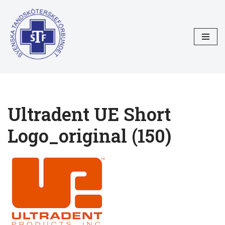
Hoppa
till
innehåll
Ultradent UE Short
Logo_original (150)