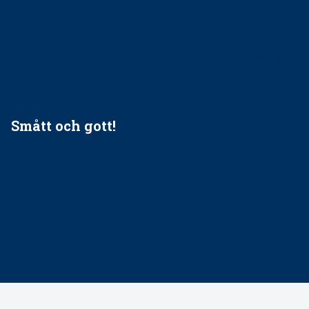
Ingen våldsutsatt ska missas i vård, tandvård och
socialtjänst
34 200 unga har valt Frisktandvård i Västra Götaland
Folktandvården VGR och Stockholm upphandlar nytt
tandvårdssystem
Smått och gott!
Maria fick chansen att fördjupa sig – nu är hon unik i
Sverige
Praktikertjänsts vd Carina Olson en av näringslivets
mäktigaste kvinnor
Folktandvården VGR kraftsamlar om vitt snus
Det är inte lätt att vara mun