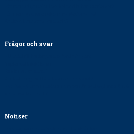
Får man säga nej till att behandla barnpatienter?
Får man ignorera rekommendationerna?
Är det ok att vara grindvakt?
Frågor och svar
EU-stöd till banbrytande forskning om
implantatinfektioner
Regler vid anestesi
Anskaffning av LIA – Vems är ansvaret?
Kan jag gå ur min sektion om den är nedlagd men ändå
vara medlem i STF?
Notiser
Förslag kan slopa 50-kronorstandvården