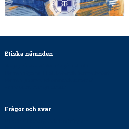
Etiska nämnden
Ska jag påpeka att det inte går rätt till?
Får man säga nej till att behandla barnpatienter?
Får man ignorera rekommendationerna?
Är det ok att vara grindvakt?
Frågor och svar
EU-stöd till banbrytande forskning om
implantatinfektioner