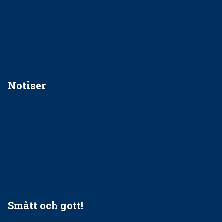
Regler vid anestesi
Anskaffning av LIA – Vems är ansvaret?
Kan jag gå ur min sektion om den är nedlagd men ändå
vara medlem i STF?
Notiser
Förslag kan slopa 50-kronorstandvården
Ingen våldsutsatt ska missas i vård, tandvård och
socialtjänst
34 200 unga har valt Frisktandvård i Västra Götaland
Folktandvården VGR och Stockholm upphandlar nytt
tandvårdssystem
Smått och gott!