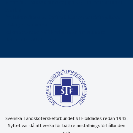
Maria fick chansen att fördjupa sig – nu är hon unik i
Sverige
Praktikertjänsts vd Carina Olson en av näringslivets
mäktigaste kvinnor
Folktandvården VGR kraftsamlar om vitt snus
Det är inte lätt att vara mun
Svenska Tandsköterskeförbundet STF bildades redan 1943.
Syftet var då att verka för bättre anställningsförhållanden
och