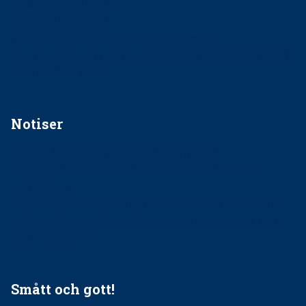
implantatinfektioner
Regler vid anestesi
Anskaffning av LIA – Vems är ansvaret?
Kan jag gå ur min sektion om den är nedlagd men ändå
vara medlem i STF?
Notiser
Förslag kan slopa 50-kronorstandvården
Ingen våldsutsatt ska missas i vård, tandvård och
socialtjänst
34 200 unga har valt Frisktandvård i Västra Götaland
Folktandvården VGR och Stockholm upphandlar nytt
tandvårdssystem
Smått och gott!