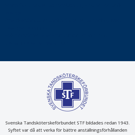
Maria fick chansen att fördjupa sig – nu är hon unik i
Sverige
Praktikertjänsts vd Carina Olson en av näringslivets
mäktigaste kvinnor
Folktandvården VGR kraftsamlar om vitt snus
Det är inte lätt att vara mun
Svenska Tandsköterskeförbundet STF bildades redan 1943.
Syftet var då att verka för bättre anställningsförhållanden