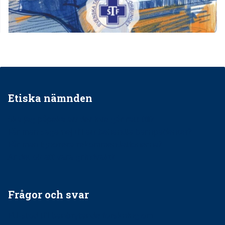
Etiska nämnden
Ska jag påpeka att det inte går rätt till?
Får man säga nej till att behandla barnpatienter?
Får man ignorera rekommendationerna?
Är det ok att vara grindvakt?
Frågor och svar
EU-stöd till banbrytande forskning om