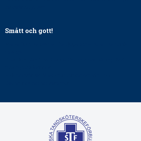
tandvårdssystem
Smått och gott!
Maria fick chansen att fördjupa sig – nu är hon unik i
Sverige
Praktikertjänsts vd Carina Olson en av näringslivets
mäktigaste kvinnor
Folktandvården VGR kraftsamlar om vitt snus
Det är inte lätt att vara mun