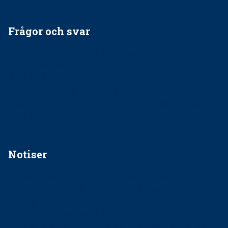
Frågor och svar
EU-stöd till banbrytande forskning om
implantatinfektioner
Regler vid anestesi
Anskaffning av LIA – Vems är ansvaret?
Kan jag gå ur min sektion om den är nedlagd men ändå
vara medlem i STF?
Notiser
Förslag kan slopa 50-kronorstandvården
Ingen våldsutsatt ska missas i vård, tandvård och
socialtjänst
34 200 unga har valt Frisktandvård i Västra Götaland
Folktandvården VGR och Stockholm upphandlar nytt