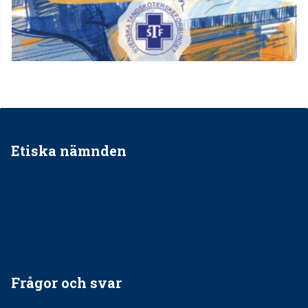
Etiska nämnden
Ska jag påpeka att det inte går rätt till?
Får man säga nej till att behandla barnpatienter?
Får man ignorera rekommendationerna?
Är det ok att vara grindvakt?
Frågor och svar