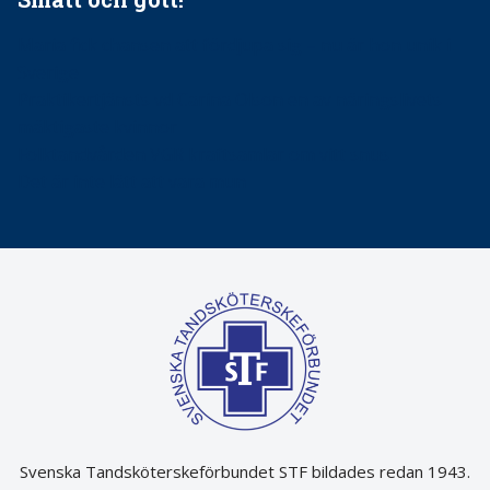
Maria fick chansen att fördjupa sig – nu är hon unik i
Sverige
Praktikertjänsts vd Carina Olson en av näringslivets
mäktigaste kvinnor
Folktandvården VGR kraftsamlar om vitt snus
Det är inte lätt att vara mun
Svenska Tandsköterskeförbundet STF bildades redan 1943.