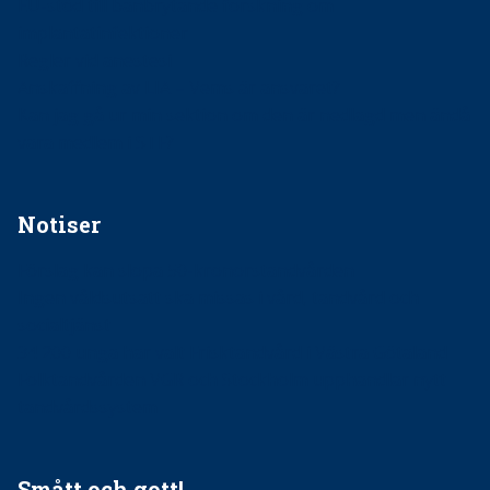
EU-stöd till banbrytande forskning om
implantatinfektioner
Regler vid anestesi
Anskaffning av LIA – Vems är ansvaret?
Kan jag gå ur min sektion om den är nedlagd men ändå
vara medlem i STF?
Notiser
Förslag kan slopa 50-kronorstandvården
Ingen våldsutsatt ska missas i vård, tandvård och
socialtjänst
34 200 unga har valt Frisktandvård i Västra Götaland
Folktandvården VGR och Stockholm upphandlar nytt
tandvårdssystem
Smått och gott!