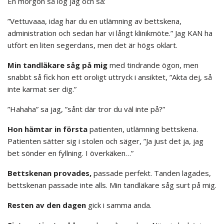
En morgon så log jag och sa:
”Vettuvaaa, idag har du en utlämning av bettskena,
administration och sedan har vi långt klinikmöte.” Jag KAN ha
utfört en liten segerdans, men det är högs oklart.
Min tandläkare såg på mig
med tindrande ögon, men
snabbt så fick hon ett oroligt uttryck i ansiktet, ”Akta dej, så
inte karmat ser dig.”
”Hahaha” sa jag, ”sånt där tror du väl inte på?”
Hon hämtar in första
patienten, utlämning bettskena.
Patienten sätter sig i stolen och säger, ”Ja just det ja, jag
bet sönder en fyllning. I överkäken…”
Bettskenan provades,
passade perfekt. Tanden lagades,
bettskenan passade inte alls. Min tandläkare såg surt på mig.
Resten av den dagen
gick i samma anda.