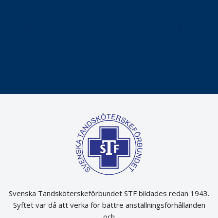
Maria fick chansen att fördjupa sig – nu är hon unik i
Sverige
Praktikertjänsts vd Carina Olson en av näringslivets
mäktigaste kvinnor
Folktandvården VGR kraftsamlar om vitt snus
Det är inte lätt att vara mun
Svenska Tandsköterskeförbundet STF bildades redan 1943.
Syftet var då att verka för bättre anställningsförhållanden
och