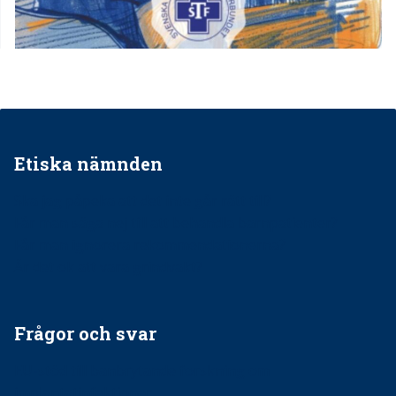
Etiska nämnden
Ska jag påpeka att det inte går rätt till?
Får man säga nej till att behandla barnpatienter?
Får man ignorera rekommendationerna?
Är det ok att vara grindvakt?
Frågor och svar
EU-stöd till banbrytande forskning om
implantatinfektioner