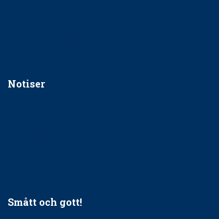
Regler vid anestesi
Anskaffning av LIA – Vems är ansvaret?
Kan jag gå ur min sektion om den är nedlagd men ändå
vara medlem i STF?
Notiser
Förslag kan slopa 50-kronorstandvården
Ingen våldsutsatt ska missas i vård, tandvård och
socialtjänst
34 200 unga har valt Frisktandvård i Västra Götaland
Folktandvården VGR och Stockholm upphandlar nytt
tandvårdssystem
Smått och gott!